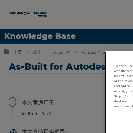
语言
Knowledge Base
获取帮助
注册
扩展/隐缩全局层次
主页
软件
As-Built™
As-Built™ for Autodesk Re
As-Built for Autodes
This site us
website feat
record user 
our third-pa
and online i
Accept, you 
“Reject,” on
deployed. By
our Privacy 
As-Built
Revit