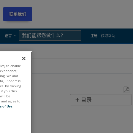
联系我们
×
×
语言
注册
获取帮助
ties, to enable
 experience;
ting. We and
ta, IP address
s. By clicking
if you click
will be
另
目录
e and agree to
存
s of Use
.
无
为
页
PDF
眉