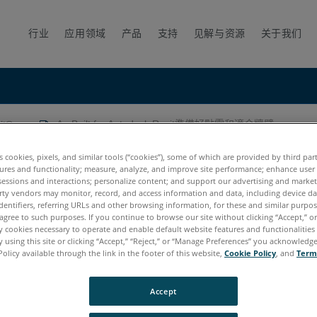
行业
应用领域
产品
支持
见解与资源
关于我们
vit®
As-Built for Autodesk Revit準備好點雲和適合牆壁
k Revit準備好點雲和適合牆壁
es cookies, pixels, and similar tools (“cookies”), some of which are provided by third par
ures and functionality; measure, analyze, and improve site performance; enhance user
sessions and interactions; personalize content; and support our advertising and marke
rty vendors may monitor, record, and access information and data, including device da
dentifiers, referring URLs and other browsing information, for these and similar purpose
agree to such purposes. If you continue to browse our site without clicking “Accept,” or 
ly cookies necessary to operate and enable default website features and functionalities 
 using this site or clicking “Accept,” “Reject,” or “Manage Preferences” you acknowledg
Policy available through the link in the footer of this website,
Cookie Policy
, and
Term
Accept