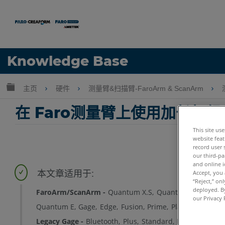
语言
Knowledge Base
获取帮助
注册
扩展/隐缩全局层次
主页
硬件
测量臂&扫描臂-FaroArm & ScanArm
在 Faro测量臂上使用加长
This site us
website feat
record user 
our third-pa
and online i
Accept, you 
“Reject,” on
deployed. By
FaroArm/ScanArm
Quantum X.S
Quantum X.M
Quan
our Privacy 
Quantum E
Gage
Edge
Fusion
Prime
Platinum
Lega
Legacy Gage
Bluetooth
Plus
Standard
Power