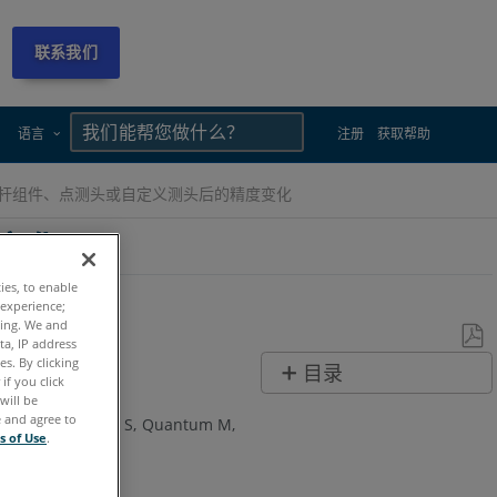
联系我们
×
×
语言
注册
获取帮助
加长杆组件、点测头或自定义测头后的精度变化
变化
ties, to enable
 experience;
ting. We and
ta, IP address
s. By clicking
另
目录
if you click
存
无
will be
为
e and agree to
e Max
Quantum S
Quantum M
页
s of Use
.
PDF
眉