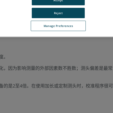
Accept
n ScanArm 2.5C
Forensic ScanArm
Reject
Manage Preferences
度。
化，因为影响测量的外部因素数不胜数；测头偏差是最常
备的是2至4倍。在使用加长或定制测头时，校准程序很可