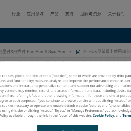
行业
应用领域
产品
支持
见解与资源
关于我们
测量臂&扫描臂-FaroArm & ScanArm
在 Faro测量臂上使用
杆组件、点测头或自定义测头后的精度
es cookies, pixels, and similar tools (“cookies”), some of which are provided by third par
ures and functionality; measure, analyze, and improve site performance; enhance user
sessions and interactions; personalize content; and support our advertising and marke
rty vendors may monitor, record, and access information and data, including device da
dentifiers, referring URLs and other browsing information, for these and similar purpose
agree to such purposes. If you continue to browse our site without clicking “Accept,” or 
ly cookies necessary to operate and enable default website features and functionalities 
 using this site or clicking “Accept,” “Reject,” or “Manage Preferences” you acknowledg
tum X.E
Quantum S Max
Quantum M Max
Quantum E Max
Gag
Policy available through the link in the footer of this website,
Cookie Policy
, and
Term
cy Quantum
Titanium
Advantage
Digital Template