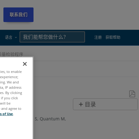
联系我们
×
×
语言
注册
获取帮助
质量检验程序
ties, to enable
 experience;
ting. We and
ta, IP address
s. By clicking
if you click
另
will be
目录
e and agree to
存
无
s of Use
.
为
e Max
Quantum S
Quantum M
页
PDF
眉