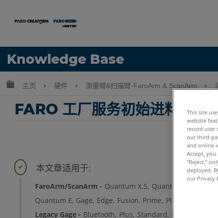
语言
Knowledge Base
获取帮助
注册
扩展/隐缩全局层次
主页
硬件
测量臂&扫描臂-FaroArm & ScanArm
FARO 工厂服务初始进料质量
This site us
website feat
record user 
our third-pa
and online i
Accept, you 
“Reject,” on
deployed. By
our Privacy 
FaroArm/ScanArm
Quantum X.S
Quantum X.M
Quan
Quantum E
Gage
Edge
Fusion
Prime
Platinum
Lega
Legacy Gage
Bluetooth
Plus
Standard
Power