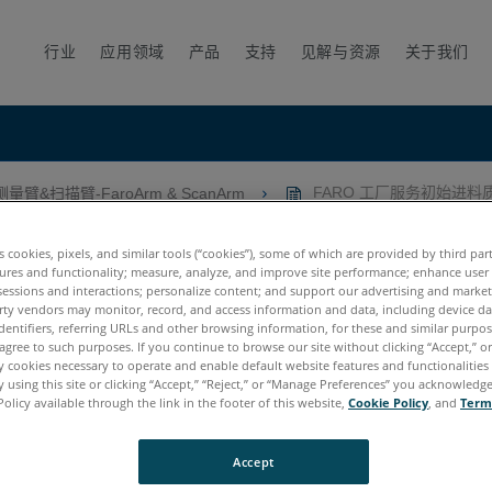
行业
应用领域
产品
支持
见解与资源
关于我们
测量臂&扫描臂-FaroArm & ScanArm
FARO 工厂服务初始进料
检验程序
es cookies, pixels, and similar tools (“cookies”), some of which are provided by third par
ures and functionality; measure, analyze, and improve site performance; enhance user
sessions and interactions; personalize content; and support our advertising and marke
rty vendors may monitor, record, and access information and data, including device da
dentifiers, referring URLs and other browsing information, for these and similar purpose
agree to such purposes. If you continue to browse our site without clicking “Accept,” or 
ly cookies necessary to operate and enable default website features and functionalities 
 using this site or clicking “Accept,” “Reject,” or “Manage Preferences” you acknowledg
Policy available through the link in the footer of this website,
Cookie Policy
, and
Term
tum X.E
Quantum S Max
Quantum M Max
Quantum E Max
Gag
cy Quantum
Titanium
Advantage
Digital Template
Accept