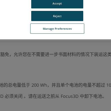
Accept
牙语
韩语
Reject
s3D 时，请确保使用其原始装运箱及合适的外部纸箱，以
Manage Preferences
此属于"危险品"。在搬运或运送 PowerBlock 电池时
可提供豁免，允许您在不需要进一步书面材料的情况下装运这
总电量低于 200 Wh，并且单个电池的电量不超过 100
 必须关闭 。请在运送之前从 Focus3D 中卸下电池。