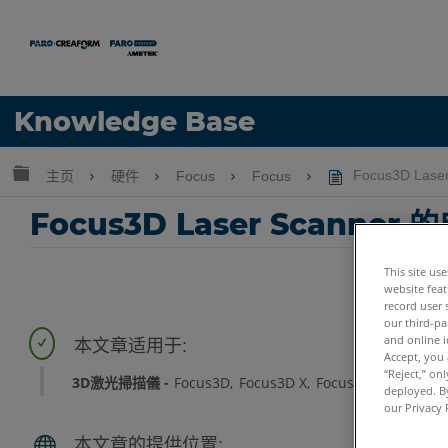
语言
Knowledge Base
获取帮助
注册
扩展/隐缩全局层次
主页
硬件
Focus
Focus
Focus3D Las
Focus3D Laser Scanner
This site us
website feat
record user 
our third-pa
and online i
Accept, you 
“Reject,” on
3D激光掃描儀
Focus3D
Focus3D X
Focus3D X HDR
Foc
deployed. By
our Privacy 