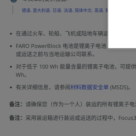
德语
意大利语
日语
法语
简体中文
英语
葡萄牙语
西班
在通过火车、轮船、飞机或陆地车辆运载 Focu
FARO PowerBlock 电池是锂离子电池，因
或运送之前与当地运输公司联系。
对于低于 100 Wh 能量含量的锂离子电池，
Wh。
有关详细信息，请参阅
材料数据安全单
(MSDS)。
备注：
请确保您（作为一个人）装运的所有锂离子电池的
备注：
采用装运箱进行装运或运送的过程中，Focus3D