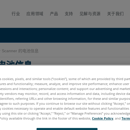
行业
应用领域
产品
支持
见解与资源
关于我们
er Scanner 的电池信息
 的电池信息
es cookies, pixels, and similar tools (“cookies”), some of which are provided by third par
ures and functionality; measure, analyze, and improve site performance; enhance user
sessions and interactions; personalize content; and support our advertising and marke
rty vendors may monitor, record, and access information and data, including device da
dentifiers, referring URLs and other browsing information, for these and similar purpose
agree to such purposes. If you continue to browse our site without clicking “Accept,” or 
ly cookies necessary to operate and enable default website features and functionalities 
us3D S
 using this site or clicking “Accept,” “Reject,” or “Manage Preferences” you acknowledg
Policy available through the link in the footer of this website,
Cookie Policy
, and
Term