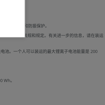
看
提供最佳的防撞和防振保护。
，请确保遵守相关的国际法规和规定。有关进一步的信息，请在装运
类电池。一个人可以装运的最大锂离子电池能量是 200
 Wh。