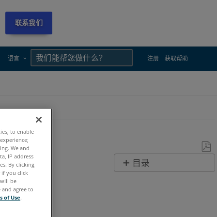
联系我们
×
×
语言
注册
获取帮助
ties, to enable
 experience;
ting. We and
ta, IP address
另
目录
s. By clicking
存
if you click
也
will be
为
e and agree to
可
PDF
s of Use
.
以
看