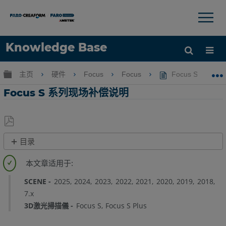
×
×
Knowledge Base
语言
扩展/隐缩全局层次
主页
硬件
Focus
Focus
Focus S 系列
获取帮助
注册
Focus S 系列现场补偿说明
另
目录
存
概
为
述
PDF
现
SCENE
2025
2024
2023
2022
2021
2020
2019
2018
场
7.x
设
3D激光掃描儀
Focus S
Focus S Plus
置