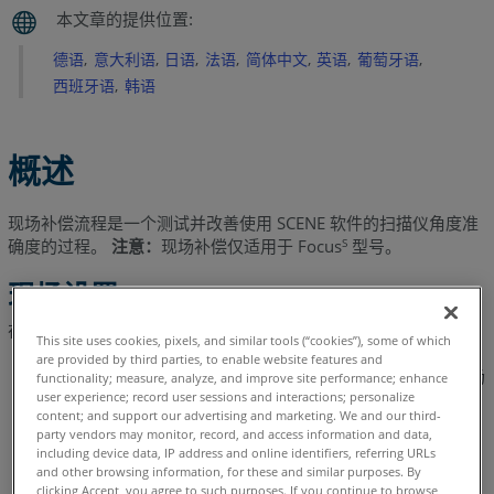
打
印
德语
意大利语
日语
法语
简体中文
英语
葡萄牙语
目
标
西班牙语
韩语
页
定
概述
位
激
光
现场补偿流程是一个测试并改善使用 SCENE 软件的扫描仪角度准
确度的过程。
扫
注意：
现场补偿仅适用于 Focus
型号。
S
描
现场设置
仪
和
在您开始现场补偿程序之前，确保扫描地点具备以下设施：
This site uses cookies, pixels, and similar tools (“cookies”), some of which
目
are provided by third parties, to enable website features and
标
在现场补偿 (OSC) 过程中，选择一个没有移动或其他人在场
functionality; measure, analyze, and improve site performance; enhance
页
user experience; record user sessions and interactions; personalize
的房间或区域。
content; and support our advertising and marketing. We and our third-
现
party vendors may monitor, record, and access information and data,
必须在扫描现场设置目标页，与激光扫描仪保持约 1.4 米
including device data, IP address and online identifiers, referring URLs
场
（4.5 英尺）的常规距离。
and other browsing information, for these and similar purposes. By
补
clicking Accept, you agree to such purposes. If you continue to browse