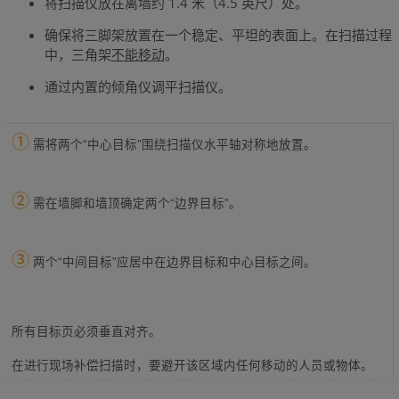
将扫描仪放在离墙约 1.4 米（4.5 英尺）处。
确保将三脚架放置在一个稳定、平坦的表面上。在扫描过程
中，三角架
不能移动
。
通过内置的倾角仪调平扫描仪。
①
需将两个“中心目标”围绕扫描仪水平轴对称地放置。
②
需在墙脚和墙顶确定两个“边界目标”。
③
两个“中间目标”应居中在边界目标和中心目标之间。
所有目标页必须垂直对齐。
在进行现场补偿扫描时，要避开该区域内任何移动的人员或物体。