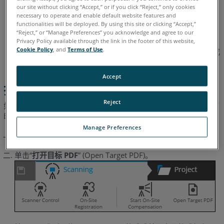
偿
要求房间的最低高度为 2.3 米（7.5 英尺）。
our site without clicking “Accept,” or if you click “Reject,” only cookies
necessary to operate and enable default website features and
故
没有窗户或其他反射面：如果扫描地点有任何窗户或反射
functionalities will be deployed. By using this site or clicking “Accept,”
“Reject,” or “Manage Preferences” you acknowledge and agree to our
障
面，目标页上的标记会被反射，由此导致测量结果不准确。
Privacy Policy available through the link in the footer of this website,
排
Cookie Policy
, and
Terms of Use
.
照明条件不太重要，因为现场补偿 (OSC) 是通过激光器完成
除
的，不使用视频图像。
Accept
打印目标页
Reject
如果您需要补偿目标页，您可以
下载并打印
，或者从 SCENE 中打
印出来。
Manage Preferences
单击“
扫描
” (Scanning) 功能区。
单击“
打开目标 PDF
” (Open Target PDF)。