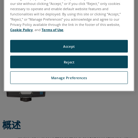
our site without clicking “Accept,” or if you click “Reject,” only cookies
速
necessary to operate and enable default website features and
释
functionalities will be deployed. By using this site or clicking “Accept,”
德语
意大利语
日语
法语
简体中文
英语
葡萄牙语
放
“Reject,” or “Manage Preferences” you acknowledge and agree to our
西班牙语
韩语
Privacy Policy available through the link in the footer of this website,
装
Cookie Policy
, and
Terms of Use
.
置
（ACCSS8031）
Accept
收
集
零
Reject
件
和
Manage Preferences
工
具
将
扫
描
仪
概述
底
座