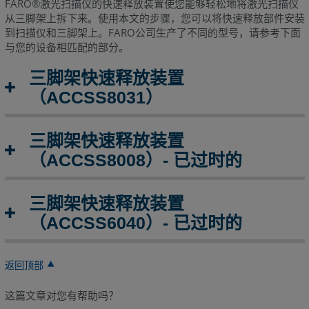
FARO®激光扫描仪的快速释放装置使您能够轻松地将激光扫描仪
安
从三脚架上拆下来。使用本文的步骤，您可以将快速释放部件安装
装
到扫描仪和三脚架上。FARO公司生产了不同的型号，请参考下面
到
与您的设备相匹配的部分。
扫
描
三脚架快速释放装置
仪
（ACCSS8031）
的
底
部。
三脚架快速释放装置
安
（ACCSS8008）- 已过时的
装
三
脚
三脚架快速释放装置
架
（ACCSS6040）- 已过时的
将
底
返回顶部
板
固
这篇文章对您有帮助吗？
定