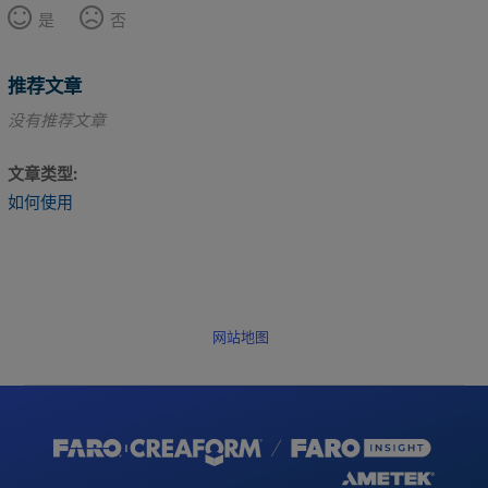
到
是
否
三
脚
架
推荐文章
上
没有推荐文章
将
底
文章类型
板
如何使用
固
定
到
三
脚
架
网站地图
上
(ACCSS8032)。
将
扫
描