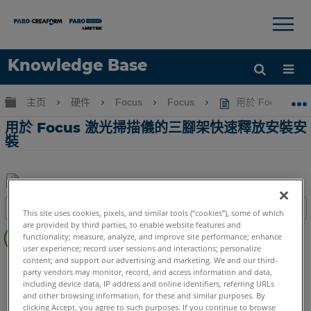
×
×
Knowledge Base
语言
扩展/隐缩全局层次
主页
硬件
Focus
Focus
用於 Focus 
获取帮助
注册
用於 Focus 激光掃描儀的三腳架快速釋放安裝安
裝
另
目录
This site uses cookies, pixels, and similar tools (“cookies”), some of which
存
are provided by third parties, to enable website features and
概
为
functionality; measure, analyze, and improve site performance; enhance
述
PDF
user experience; record user sessions and interactions; personalize
content; and support our advertising and marketing. We and our third-
三
3D激光掃描儀
Focus Core
Focus Premium
party vendors may monitor, record, and access information and data,
脚
Focus Premium Max
Focus S
Focus S Plus
Focus M
including device data, IP address and online identifiers, referring URLs
架
and other browsing information, for these and similar purposes. By
快
clicking Accept, you agree to such purposes. If you continue to browse