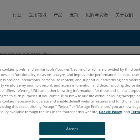
行业
应用领域
产品
支持
见解与资源
关于我们
影仪的PT 3油漆模板教程
板教程
es cookies, pixels, and similar tools (“cookies”), some of which are provided by third par
ures and functionality; measure, analyze, and improve site performance; enhance user
sessions and interactions; personalize content; and support our advertising and marke
rty vendors may monitor, record, and access information and data, including device da
dentifiers, referring URLs and other browsing information, for these and similar purpose
agree to such purposes. If you continue to browse our site without clicking “Accept,” or 
ly cookies necessary to operate and enable default website features and functionalities 
 using this site or clicking “Accept,” “Reject,” or “Manage Preferences” you acknowledg
Policy available through the link in the footer of this website,
Cookie Policy
, and
Term
Accept