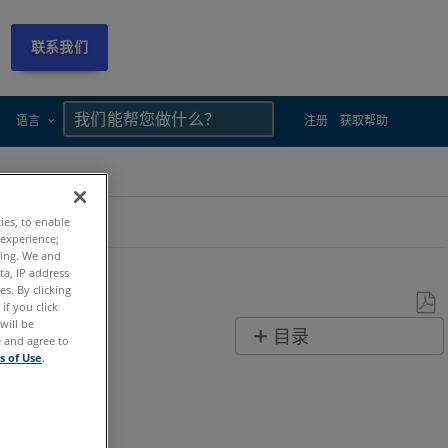
联系我们
×
×
语言
注册
获取帮助
ties, to enable
 experience;
ting. We and
ta, IP address
s. By clicking
if you click
will be
另
目录
e and agree to
存
s of Use
.
无
为
页
PDF
眉