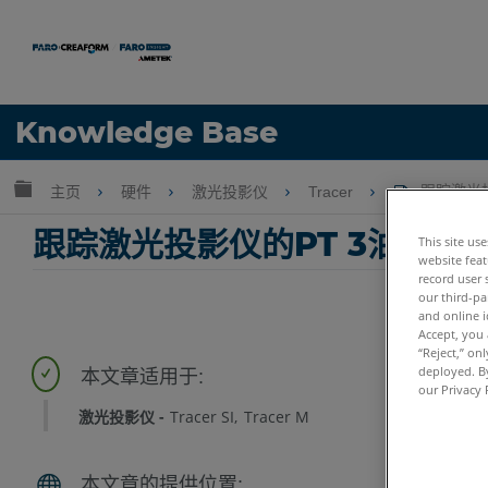
语言
Knowledge Base
获取帮助
注册
扩展/隐缩全局层次
主页
硬件
激光投影仪
Tracer
跟踪激光投
跟踪激光投影仪的PT 3油漆模
This site us
website feat
record user 
our third-pa
and online i
Accept, you 
“Reject,” on
deployed. By
our Privacy 
激光投影仪
Tracer SI
Tracer M