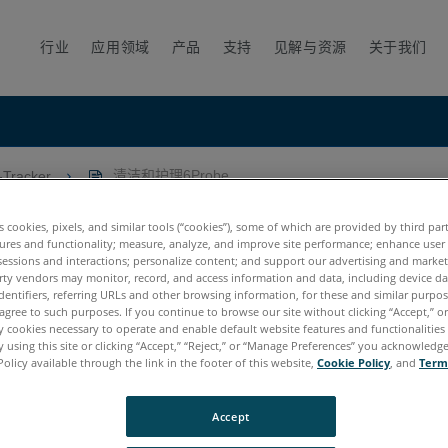
行业
应用领域
产品
支持
见解与资源
关于我们
racker
清洁和护理6Probe
es cookies, pixels, and similar tools (“cookies”), some of which are provided by third par
ures and functionality; measure, analyze, and improve site performance; enhance user
sessions and interactions; personalize content; and support our advertising and marke
rty vendors may monitor, record, and access information and data, including device da
dentifiers, referring URLs and other browsing information, for these and similar purpose
agree to such purposes. If you continue to browse our site without clicking “Accept,” or 
ly cookies necessary to operate and enable default website features and functionalities 
 using this site or clicking “Accept,” “Reject,” or “Manage Preferences” you acknowledg
Policy available through the link in the footer of this website,
Cookie Policy
, and
Term
Accept