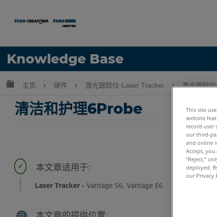
语言
Knowledge Base
获取帮助
注册
扩展/隐缩全局层次
主页
硬件
激光跟踪仪-Laser Tracker
激光跟踪仪-T
清洁和护理6Probe
This site us
website feat
record user 
our third-pa
and online i
Accept, you 
“Reject,” on
deployed. By
our Privacy 
Laser Tracker
Vantage S6
Vantage E6