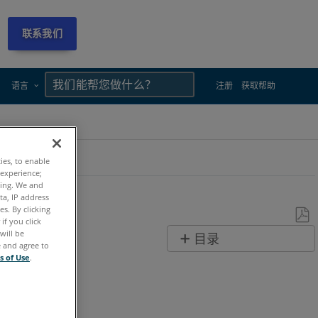
联系我们
×
×
语言
注册
获取帮助
ties, to enable
 experience;
ting. We and
ta, IP address
s. By clicking
if you click
另
will be
目录
e and agree to
存
无
s of Use
.
为
页
PDF
眉