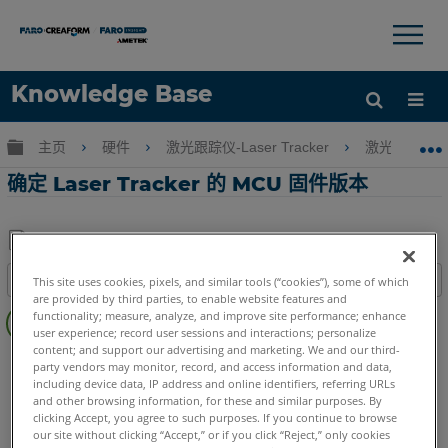
×
×
Knowledge Base
语言
扩展/隐缩全局层次
主页
硬件
激光跟踪仪-Laser Tracker
激光跟踪仪-Tr
获取帮助
注册
确定 Laser Tracker 的 MCU 固件版本
另
目录
This site uses cookies, pixels, and similar tools (“cookies”), some of which
存
are provided by third parties, to enable website features and
无
为
functionality; measure, analyze, and improve site performance; enhance
页
user experience; record user sessions and interactions; personalize
PDF
content; and support our advertising and marketing. We and our third-
眉
Laser Tracker
Vantage
ION
Si
X
Xi
party vendors may monitor, record, and access information and data,
including device data, IP address and online identifiers, referring URLs
and other browsing information, for these and similar purposes. By
clicking Accept, you agree to such purposes. If you continue to browse
our site without clicking “Accept,” or if you click “Reject,” only cookies