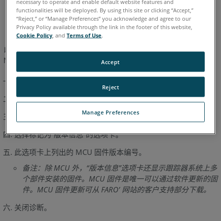
necessary to operate and enable default website features and
德语
意大利语
日语
法语
简体中文
英语
葡萄牙语
functionalities will be deployed. By using this site or clicking “Accept,”
西班牙语
韩语
“Reject,” or “Manage Preferences” you acknowledge and agree to our
Privacy Policy available through the link in the footer of this website,
Cookie Policy
, and
Terms of Use
.
以下步骤可用于确定您的 FARO Laser Tracker 上当前安装的
MCU 固件版本：
Accept
打开 FARO Utilities。
Reject
按“连接”按钮，然后按“确定”以连接到跟踪器。
Manage Preferences
按“诊断”按钮。
选择标记为“版本信息”的选项卡。
此选项卡上列出的 MCU 固件版本编号。
备注：除 MCU 外，“版本信息”选项卡还显示跟踪器系统上多
个部件安装的固件。MCU 固件是唯一可以通过软件更新的固
件。MCU 固件更新可从 FARO’ 网站的客户支持部分下载。
关闭诊断。