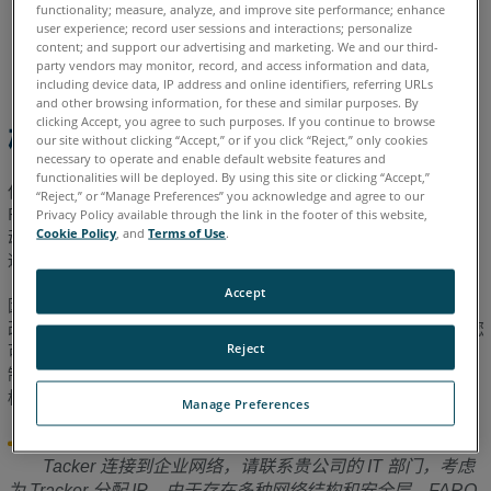
functionality; measure, analyze, and improve site performance; enhance
德语
意大利语
日语
法语
简体中文
英语
葡萄牙语
user experience; record user sessions and interactions; personalize
content; and support our advertising and marketing. We and our third-
西班牙语
韩语
party vendors may monitor, record, and access information and data,
including device data, IP address and online identifiers, referring URLs
and other browsing information, for these and similar purposes. By
clicking Accept, you agree to such purposes. If you continue to browse
概述
our site without clicking “Accept,” or if you click “Reject,” only cookies
necessary to operate and enable default website features and
functionalities will be deployed. By using this site or clicking “Accept,”
任何使用 Wireless-G 或 Wireless-N 的无线路由器均可作为与
“Reject,” or “Manage Preferences” you acknowledge and agree to our
FARO
Laser Tracker 通信的无线路由器。默认路由器配置 使用
®
Privacy Policy available through the link in the footer of this website,
Cookie Policy
, and
Terms of Use
.
动态主机配置协议 (DHCP) 提供连接计算机的网络协议 (IP) 地址并
通过防火墙 屏蔽特定类型的网络通信。
Accept
因为跟踪器使用静态 IP 地址并且不能使用 DHCP ，所以您必须更
改路由器配置以使其作为跟踪器和测量用计算机之间的无线桥。您
Reject
可使用浏览器访问 路由器配置菜单以进行这些更改。这些菜单按
制造商 和路由器型号而有所不同。详情请参考 特定路由器的文
档。
Manage Preferences
注意：这些步骤仅适用于现成的无线路由器。如果
Tacker 连接到企业网络，请联系贵公司的 IT 部门，考虑
为 Tracker 分配 IP。由于存在多种网络结构和安全层，FARO