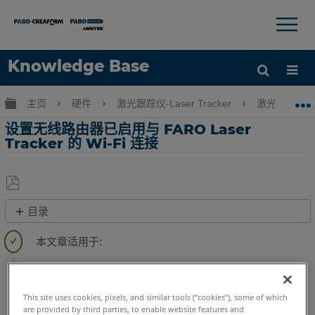
×
×
Knowledge Base
语言
扩展/隐缩全局层次
主页
硬件
激光跟踪仪-Laser Tracker
激光跟踪仪-Tr
获取帮助
注册
设置无线路由器已启用与 FARO Laser
Tracker 的 Wi-Fi 连接
另
目录
存
概
为
述
PDF
Laser Tracker
Vantage
ION
Si
X
Xi
参
考
This site uses cookies, pixels, and similar tools (“cookies”), some of which
are provided by third parties, to enable website features and