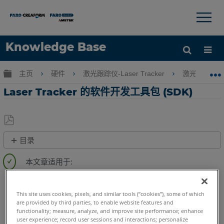
×
×
Knowledge Base
语言
扩展/隐缩全局层次
主页
硬件
激光跟踪仪-Laser Tracker
激光跟踪仪-Tr
获取帮助
注册
Laser Tracker 的软件开发工具包 (SDK)
另
目录
存
概
为
述
PDF
Laser Tracker
Vantage S
Vantage S6
Vantage E
获
Vantage E6
Vantage
ION
Si
X
Xi
取
This site uses cookies, pixels, and similar tools (“cookies”), some of which
are provided by third parties, to enable website features and
SDK
functionality; measure, analyze, and improve site performance; enhance
user experience; record user sessions and interactions; personalize
获