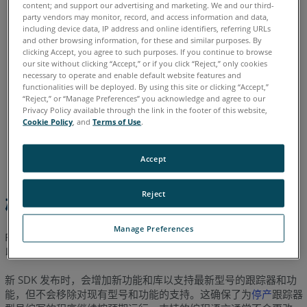
content; and support our advertising and marketing. We and our third-
得
party vendors may monitor, record, and access information and data,
德语
意大利语
日语
法语
简体中文
英语
葡萄牙语
SDK
including device data, IP address and online identifiers, referring URLs
西班牙语
韩语
and other browsing information, for these and similar purposes. By
的
clicking Accept, you agree to such purposes. If you continue to browse
技
our site without clicking “Accept,” or if you click “Reject,” only cookies
术
necessary to operate and enable default website features and
functionalities will be deployed. By using this site or clicking “Accept,”
支
“Reject,” or “Manage Preferences” you acknowledge and agree to our
持
Privacy Policy available through the link in the footer of this website,
Cookie Policy
, and
Terms of Use
.
支
持
的
Accept
编
程
Reject
概述
语
言
Manage Preferences
FARO
Laser Tracker 有
软件开发工具包 (SDK)
，使应用工程师可
®
支
以创建自定义程序，用于控制跟踪器。SDK 总是向后兼容。
持
的
新 SDK 发布时，会增加新功能和库以支持最新型号的跟踪器和功
操
能，但不会移除对现有型号和功能的支持。这确保了为
停产
跟踪器
作