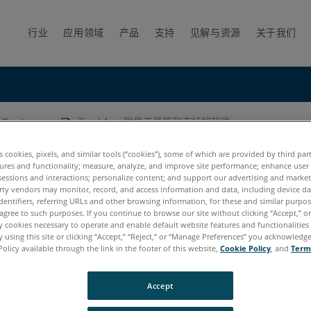
行业
应用领域
产品
支持
见解与资源
关于我们
racker
TrackArm 附件工具箱和支持的软件
持的软件
es cookies, pixels, and similar tools (“cookies”), some of which are provided by third par
ures and functionality; measure, analyze, and improve site performance; enhance user
sessions and interactions; personalize content; and support our advertising and marke
rty vendors may monitor, record, and access information and data, including device da
dentifiers, referring URLs and other browsing information, for these and similar purpose
agree to such purposes. If you continue to browse our site without clicking “Accept,” or 
ly cookies necessary to operate and enable default website features and functionalities 
 using this site or clicking “Accept,” “Reject,” or “Manage Preferences” you acknowledg
Policy available through the link in the footer of this website,
Cookie Policy
, and
Term
age E6
Vantage
Accept