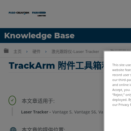
语言
Knowledge Base
获取帮助
注册
扩展/隐缩全局层次
主页
硬件
激光跟踪仪-Laser Tracker
激光跟踪仪-T
TrackArm 附件工具箱和支
This site us
website feat
record user 
our third-pa
and online i
Accept, you 
“Reject,” on
deployed. By
our Privacy 
Laser Tracker
Vantage S
Vantage S6
Vantage E
Vant