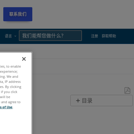
联系我们
×
×
语言
注册
获取帮助
ties, to enable
 experience;
ting. We and
ta, IP address
s. By clicking
if you click
will be
另
目录
e and agree to
存
s of Use
.
无
为
页
PDF
眉