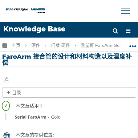
×
×
Knowledge Base
语言
扩展/隐缩全局层次
主页
硬件
旧版-硬件
测量臂 FaroArm Gold-Silver-
获取帮助
注册
FaroArm 接合管的设计和材料构造以及温度补
偿
另
目录
存
无
为
页
PDF
眉
Serial FaroArm
Gold