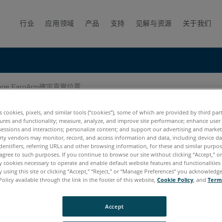
行业
应用领域
产品
支持
见解与资源
关于我们
ge FaroArm確定真實位置
實位置
es cookies, pixels, and similar tools (“cookies”), some of which are provided by third par
ures and functionality; measure, analyze, and improve site performance; enhance user
sessions and interactions; personalize content; and support our advertising and marke
rty vendors may monitor, record, and access information and data, including device da
dentifiers, referring URLs and other browsing information, for these and similar purpose
agree to such purposes. If you continue to browse our site without clicking “Accept,” or 
ly cookies necessary to operate and enable default website features and functionalities 
 using this site or clicking “Accept,” “Reject,” or “Manage Preferences” you acknowledg
Policy available through the link in the footer of this website,
Cookie Policy
, and
Term
Accept