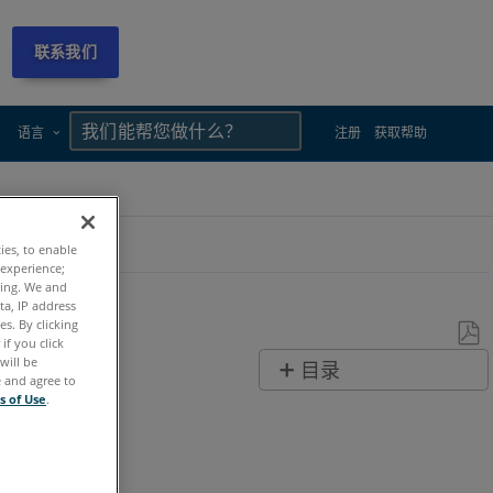
联系我们
×
×
语言
注册
获取帮助
ties, to enable
 experience;
ting. We and
ta, IP address
s. By clicking
if you click
另
will be
目录
e and agree to
存
无
s of Use
.
为
页
PDF
眉