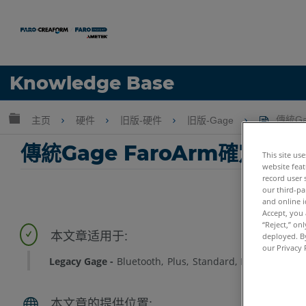
语言
Knowledge Base
获取帮助
注册
扩展/隐缩全局层次
主页
硬件
旧版-硬件
旧版-Gage
傳統Ga
傳統Gage FaroArm確定真
This site us
website feat
record user 
our third-pa
and online i
Accept, you 
“Reject,” on
deployed. By
our Privacy 
Legacy Gage
Bluetooth
Plus
Standard
Power