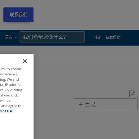
联系我们
×
×
语言
注册
获取帮助
ties, to enable
 experience;
ting. We and
ta, IP address
s. By clicking
if you click
will be
另
目录
e and agree to
存
s of Use
.
无
为
页
PDF
眉