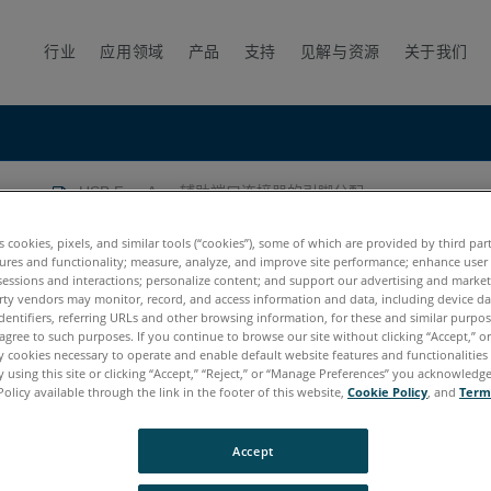
行业
应用领域
产品
支持
见解与资源
关于我们
rm
USB FaroArm 辅助端口连接器的引脚分配
接器的引脚分配
es cookies, pixels, and similar tools (“cookies”), some of which are provided by third par
ures and functionality; measure, analyze, and improve site performance; enhance user
sessions and interactions; personalize content; and support our advertising and marke
rty vendors may monitor, record, and access information and data, including device da
dentifiers, referring URLs and other browsing information, for these and similar purpose
agree to such purposes. If you continue to browse our site without clicking “Accept,” or 
ly cookies necessary to operate and enable default website features and functionalities 
 using this site or clicking “Accept,” “Reject,” or “Manage Preferences” you acknowledg
Policy available through the link in the footer of this website,
Cookie Policy
, and
Term
Quantum
Titanium
Advantage
Digital Template
Accept