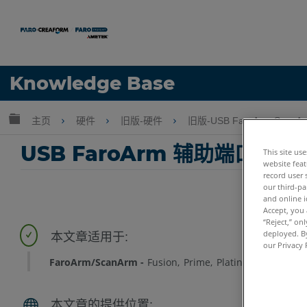
语言
Knowledge Base
获取帮助
注册
扩展/隐缩全局层次
主页
硬件
旧版-硬件
旧版-USB FaroArm-ScanA
USB FaroArm 辅助端口连
This site us
website feat
record user 
our third-pa
and online i
Accept, you 
“Reject,” on
deployed. By
our Privacy 
FaroArm/ScanArm
Fusion
Prime
Platinum
Legacy 