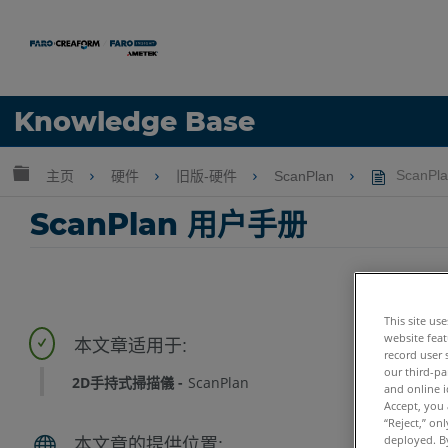
语言
Knowledge Base
获取帮助
注册
扩展/隐缩全局层次
主页
硬件
旧版-硬件
ScanPlan
ScanP
ScanPlan 用户手册
This site us
website feat
record user 
our third-pa
2D手持式掃描儀
ScanPlan
and online i
Accept, you 
“Reject,” on
deployed. By