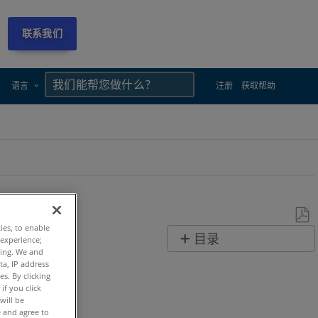
联系我们
×
×
语言
注册
获取帮助
ties, to enable
另
目录
 experience;
存
ting. We and
快
ta, IP address
为
s. By clicking
速
PDF
if you click
步
will be
e and agree to
骤