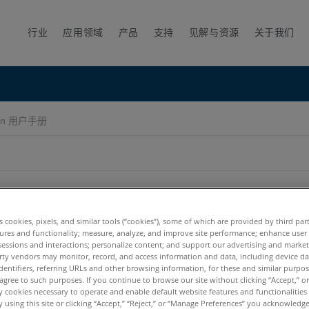
行业
应用领域
产品
支持
见解与资源
关于我们
lan 用户手册
es cookies, pixels, and similar tools (“cookies”), some of which are provided by third par
ures and functionality; measure, analyze, and improve site performance; enhance user
sessions and interactions; personalize content; and support our advertising and marke
rty vendors may monitor, record, and access information and data, including device da
dentifiers, referring URLs and other browsing information, for these and similar purpose
agree to such purposes. If you continue to browse our site without clicking “Accept,” or 
ly cookies necessary to operate and enable default website features and functionalities 
 using this site or clicking “Accept,” “Reject,” or “Manage Preferences” you acknowledg