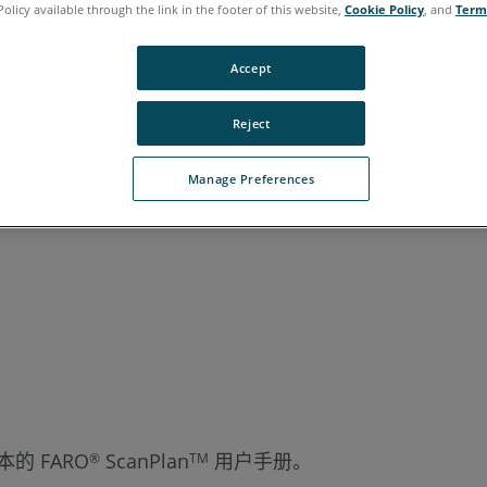
Policy available through the link in the footer of this website,
Cookie Policy
, and
Term
牙语
韩语
Accept
Reject
Manage Preferences
的 FARO
ScanPlan
用户手册。
®
TM