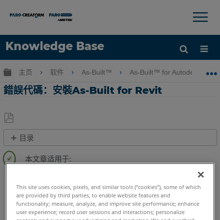
×
×
Knowledge Base
语言
扩展/隐缩全局层次
主页
软件
As-Built™
As-Built™ for Autodesk Revi
获取帮助
注册
錯誤代碼：安裝As-Built for Revit
另
目录
存
下
为
载
PDF
失
As-Built
Revit
败：
This site uses cookies, pixels, and similar tools (“cookies”), some of which
HTTP
are provided by third parties, to enable website features and
functionality; measure, analyze, and improve site performance; enhance
ERROR
user experience; record user sessions and interactions; personalize
403
content; and support our advertising and marketing. We and our third-