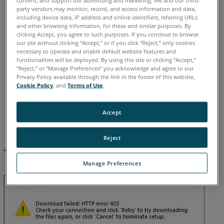
德语
意大利语
日语
法语
简体中文
英语
葡萄牙语
party vendors may monitor, record, and access information and data,
概
西班牙语
韩语
including device data, IP address and online identifiers, referring URLs
述
and other browsing information, for these and similar purposes. By
clicking Accept, you agree to such purposes. If you continue to browse
解
our site without clicking “Accept,” or if you click “Reject,” only cookies
necessary to operate and enable default website features and
决
functionalities will be deployed. By using this site or clicking “Accept,”
方
“Reject,” or “Manage Preferences” you acknowledge and agree to our
法
Privacy Policy available through the link in the footer of this website,
Cookie Policy
, and
Terms of Use
.
Accept
Reject
下载失败：HTTP ERROR 403
Manage Preferences