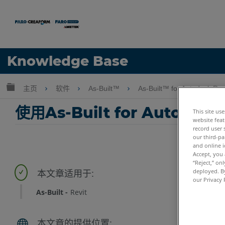
语言
Knowledge Base
获取帮助
注册
扩展/隐缩全局层次
主页
软件
As-Built™
As-Built™ for Autodesk Re
使用As-Built for Autod
This site us
website feat
record user 
our third-pa
and online i
Accept, you 
“Reject,” on
deployed. By
our Privacy 
As-Built
Revit