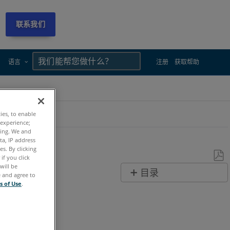
联系我们
×
×
语言
注册
获取帮助
ties, to enable
 experience;
ting. We and
ta, IP address
s. By clicking
if you click
will be
另
目录
e and agree to
存
s of Use
.
无
为
页
PDF
眉