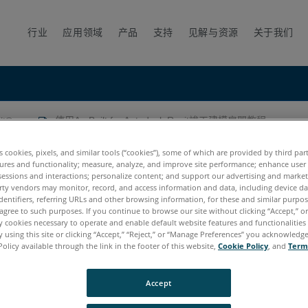
行业
应用领域
产品
支持
见解与资源
关于我们
vit®
使用As-Built for Autodesk Revit竣工建模房間教程
esk Revit竣工建模房間教程
es cookies, pixels, and similar tools (“cookies”), some of which are provided by third par
ures and functionality; measure, analyze, and improve site performance; enhance user
sessions and interactions; personalize content; and support our advertising and marke
rty vendors may monitor, record, and access information and data, including device da
dentifiers, referring URLs and other browsing information, for these and similar purpose
agree to such purposes. If you continue to browse our site without clicking “Accept,” or 
ly cookies necessary to operate and enable default website features and functionalities 
 using this site or clicking “Accept,” “Reject,” or “Manage Preferences” you acknowledg
Policy available through the link in the footer of this website,
Cookie Policy
, and
Term
Accept