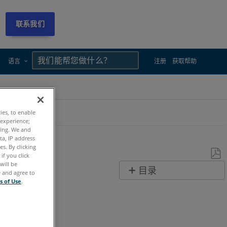
联系我们
×
×
语言
注册
获取帮助
ties, to enable
 experience;
ting. We and
ta, IP address
s. By clicking
if you click
will be
另
目录
e and agree to
存
s of Use
.
无
为
页
PDF
眉