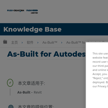
语言
Knowledge Base
获取帮助
注册
扩展/隐缩全局层次
主页
软件
As-Built™
As-Built™ for Autodesk Re
As-Built for Autodesk 
This site us
website feat
record user 
our third-pa
and online i
Accept, you 
“Reject,” on
deployed. By
our Privacy 
As-Built
Revit