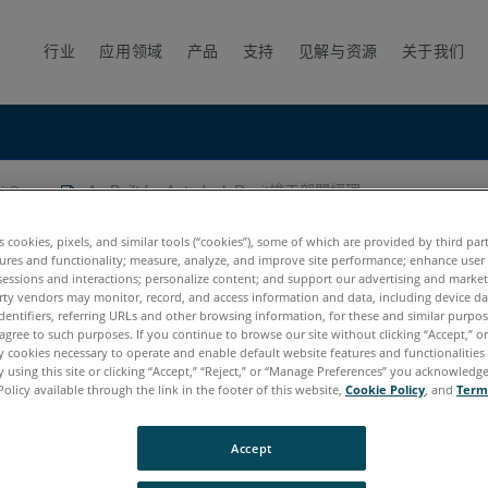
行业
应用领域
产品
支持
见解与资源
关于我们
vit®
As-Built for Autodesk Revit竣工部門經理
Revit竣工部門經理
es cookies, pixels, and similar tools (“cookies”), some of which are provided by third par
ures and functionality; measure, analyze, and improve site performance; enhance user
sessions and interactions; personalize content; and support our advertising and marke
rty vendors may monitor, record, and access information and data, including device da
dentifiers, referring URLs and other browsing information, for these and similar purpose
agree to such purposes. If you continue to browse our site without clicking “Accept,” or 
ly cookies necessary to operate and enable default website features and functionalities 
 using this site or clicking “Accept,” “Reject,” or “Manage Preferences” you acknowledg
Policy available through the link in the footer of this website,
Cookie Policy
, and
Term
Accept