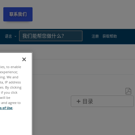
联系我们
×
×
语言
注册
获取帮助
ties, to enable
 experience;
ting. We and
ta, IP address
s. By clicking
if you click
will be
另
目录
e and agree to
存
s of Use
.
无
为
页
PDF
眉