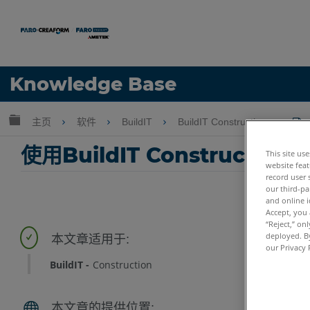
语言
Knowledge Base
获取帮助
注册
扩展/隐缩全局层次
主页
软件
BuildIT
BuildIT Construction
使用BuildIT Constructi
This site us
website feat
record user 
our third-pa
and online i
Accept, you 
“Reject,” on
deployed. By
our Privacy 
BuildIT
Construction