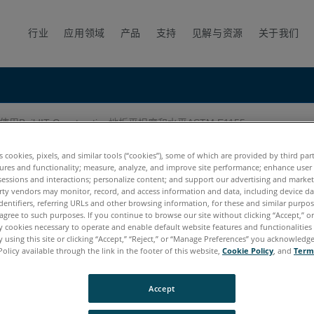
行业
应用领域
产品
支持
见解与资源
关于我们
使用BuildIT Construction地板平坦度和水平ASTM E1155
on地板平坦度和水平ASTM E1155
es cookies, pixels, and similar tools (“cookies”), some of which are provided by third par
ures and functionality; measure, analyze, and improve site performance; enhance user
sessions and interactions; personalize content; and support our advertising and marke
rty vendors may monitor, record, and access information and data, including device da
dentifiers, referring URLs and other browsing information, for these and similar purpose
agree to such purposes. If you continue to browse our site without clicking “Accept,” or 
ly cookies necessary to operate and enable default website features and functionalities 
 using this site or clicking “Accept,” “Reject,” or “Manage Preferences” you acknowledg
Policy available through the link in the footer of this website,
Cookie Policy
, and
Term
Accept