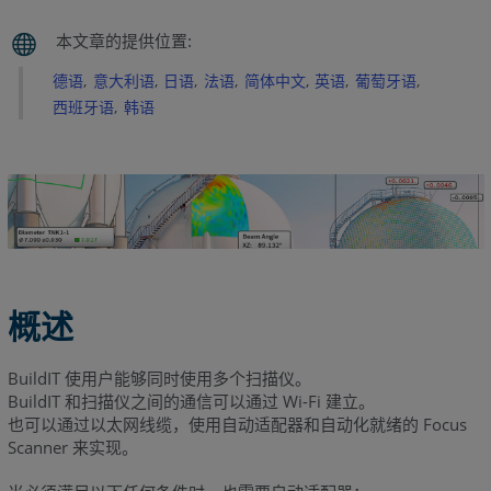
置
配
置
德语
意大利语
日语
法语
简体中文
英语
葡萄牙语
FARO
西班牙语
韩语
Focus
Scanner
配
置
计
算
机
设
概述
置
配
BuildIT 使用户能够同时使用多个扫描仪。
置
BuildIT 和扫描仪之间的通信可以通过 Wi-Fi 建立。
软
也可以通过以太网线缆，使用自动适配器和自动化就绪的 Focus
件
Scanner 来实现。
设
置