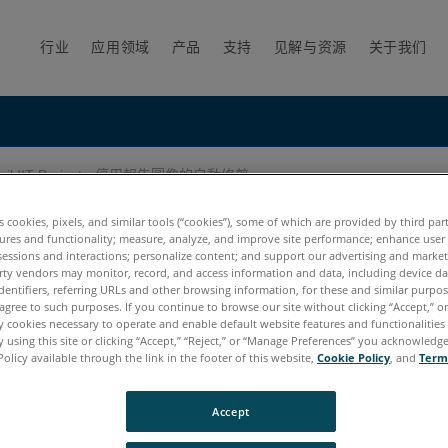
行业
应用领域
产品
支持
见解与资源
关于我们
uildIT Projector停用報告圖像的自動修剪
用報告圖像的自動修剪
es cookies, pixels, and similar tools (“cookies”), some of which are provided by third par
ures and functionality; measure, analyze, and improve site performance; enhance user
sessions and interactions; personalize content; and support our advertising and marke
rty vendors may monitor, record, and access information and data, including device da
dentifiers, referring URLs and other browsing information, for these and similar purpose
agree to such purposes. If you continue to browse our site without clicking “Accept,” or 
ly cookies necessary to operate and enable default website features and functionalities 
 using this site or clicking “Accept,” “Reject,” or “Manage Preferences” you acknowledg
Policy available through the link in the footer of this website,
Cookie Policy
, and
Term
Accept