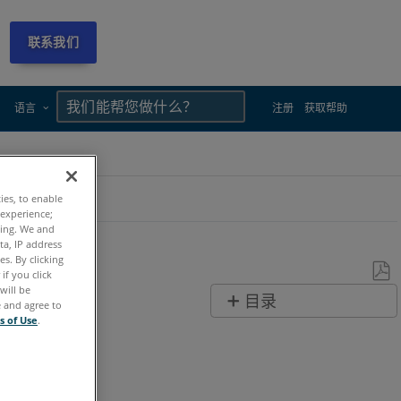
联系我们
×
×
语言
注册
获取帮助
ties, to enable
 experience;
ting. We and
ta, IP address
s. By clicking
if you click
will be
另
目录
e and agree to
存
s of Use
.
无
为
页
PDF
眉