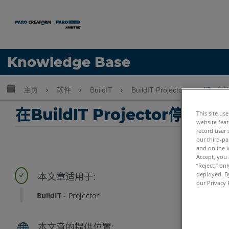
语言
Knowledge Base
获取帮助
注册
扩展/隐缩全局层次
主页
软件
BuildIT
BuildIT Projector
在B
在BuildIT Projector停
This site us
website feat
record user 
our third-pa
and online i
Accept, you 
“Reject,” on
deployed. By
our Privacy 
BuildIT
Projector