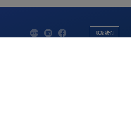
联系我们
见解与资源
关于我们
资源库
公司简介
会议和贸易博览会
领导层与治理
订阅
环境、社会与治理
新闻
招贤纳士
联系我们