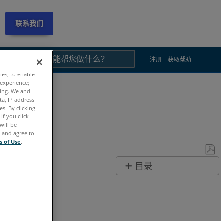
联系我们
×
×
语言
注册
获取帮助
ties, to enable
 experience;
ting. We and
ta, IP address
s. By clicking
if you click
will be
e and agree to
s of Use
.
另
目录
存
无
为
页
PDF
眉