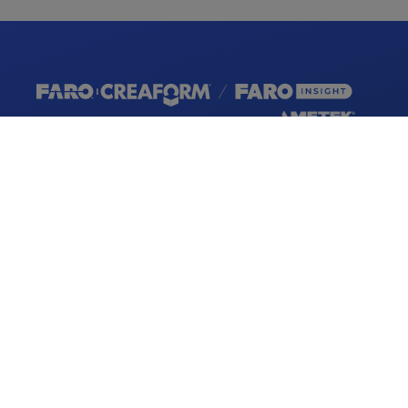
行业
应用领域
航空航天
质量控制和检测
国防
生产、制造和装配
建筑、工程和建造
产品设计与工程
汽车
完工数据捕捉和建模
能源和自然资源
施工预制
火灾调查
施工质量控制