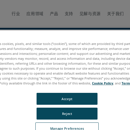
行业
应用领域
产品
支持
见解与资源
关于我们
es cookies, pixels, and similar tools (“cookies”), some of which are provided by third par
ures and functionality; measure, analyze, and improve site performance; enhance user
dIT Projector Instant Project工作台
sessions and interactions; personalize content; and support our advertising and marke
rty vendors may monitor, record, and access information and data, including device da
t Project工作台
dentifiers, referring URLs and other browsing information, for these and similar purpose
agree to such purposes. If you continue to browse our site without clicking “Accept,” or 
ly cookies necessary to operate and enable default website features and functionalities 
 using this site or clicking “Accept,” “Reject,” or “Manage Preferences” you acknowledg
Policy available through the link in the footer of this website,
Cookie Policy
, and
Term
Accept
Reject
Manage Preferences