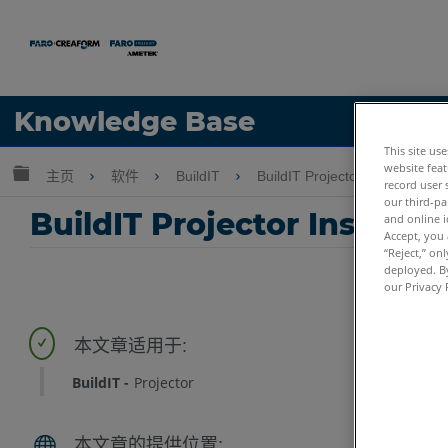
语言
Knowledge Base
This site us
获取帮助
注册
website feat
扩展/隐缩全局层次
主页
软件
BuildIT
BuildIT Projector
Buil
record user 
our third-pa
BuildIT Projector Instan
and online i
Accept, you 
“Reject,” on
deployed. By
our Privacy 
BuildIT
Projector