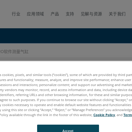
行业
应用领域
产品
支持
见解与资源
关于我们
RO软件测量气缸
es cookies, pixels, and similar tools (“cookies”), some of which are provided by third par
ures and functionality; measure, analyze, and improve site performance; enhance user
sessions and interactions; personalize content; and support our advertising and marke
rty vendors may monitor, record, and access information and data, including device da
dentifiers, referring URLs and other browsing information, for these and similar purpose
agree to such purposes. If you continue to browse our site without clicking “Accept,” or 
ly cookies necessary to operate and enable default website features and functionalities 
 using this site or clicking “Accept,” “Reject,” or “Manage Preferences” you acknowledg
Policy available through the link in the footer of this website,
Cookie Policy
, and
Term
Accept