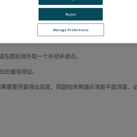
Reject
Manage Preferences
少 13 个点。从圆柱体的一端开始，沿着圆柱体采集 3
域内采集剩余的点。请分散采集，以达到最佳结果。
或在圆柱体外取一个外径补偿点。
得出的最佳特征。
 如果需要测量得出高度，则圆柱体两端必须按平面测量
。