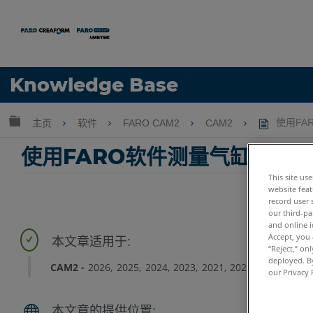
语言
Knowledge Base
获取帮助
注册
扩展/隐缩全局层次
主页
软件
FARO CAM2
CAM2
使用FA
使用FARO软件测量气缸
This site us
website feat
record user 
our third-pa
and online i
Accept, you 
“Reject,” on
deployed. By
CAM2
2026
2025
2024
2023
2021
2020
2019
2018
our Privacy 