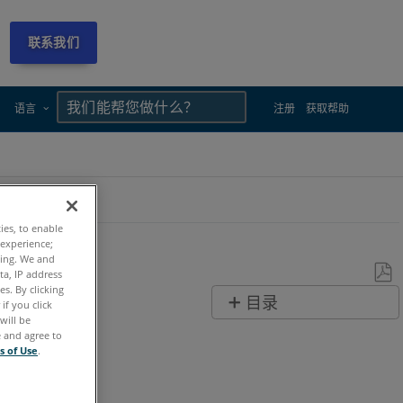
联系我们
×
×
语言
注册
获取帮助
ties, to enable
 experience;
ting. We and
ta, IP address
s. By clicking
另
目录
if you click
存
will be
无
e and agree to
为
页
s of Use
.
PDF
眉