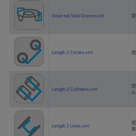
Dove-tail Seal Groove.xml
提
Length 2 Circles.xml
提
提
Length 2 Cylinders.xml
从
提
Length 2 Lines.xml
第