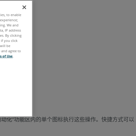
快
捷
ties, to enable
方
 experience;
ting. We and
式
ta, IP address
s. By clicking
说
if you click
明
will be
e and agree to
s of Use
.
另
请
参
阅
自动化”功能区内的单个图标执行这些操作。快捷方式可以