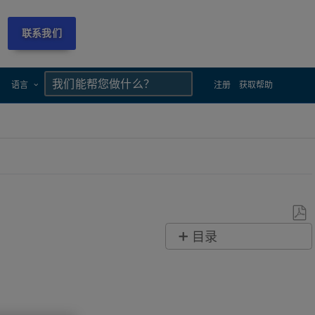
联系我们
×
×
语言
注册
获取帮助
另
目录
存
概
为
述
PDF
CAM2