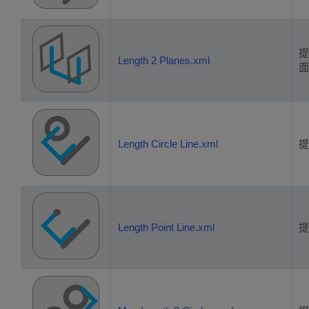
提
Length 2 Planes.xml
面
Length Circle Line.xml
提
Length Point Line.xml
提