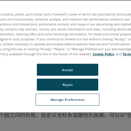
牙语
韩语
es cookies, pixels, and similar tools (“cookies”), some of which are provided by third par
ures and functionality; measure, analyze, and improve site performance; enhance user
sessions and interactions; personalize content; and support our advertising and marke
rty vendors may monitor, record, and access information and data, including device da
dentifiers, referring URLs and other browsing information, for these and similar purpose
agree to such purposes. If you continue to browse our site without clicking “Accept,” or 
ly cookies necessary to operate and enable default website features and functionalities 
 using this site or clicking “Accept,” “Reject,” or “Manage Preferences” you acknowledg
Policy available through the link in the footer of this website,
Cookie Policy
, and
Term
Accept
Reject
Manage Preferences
个圆之间的长度、自定义坐标系或螺栓孔图案。可以从“