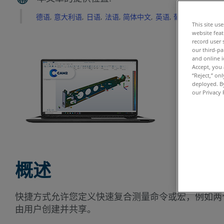
德语
意大利语
日语
法语
简体中文
英语
葡萄牙语
西班
This site us
website feat
record user 
our third-pa
and online i
Accept, you 
“Reject,” on
deployed. By
our Privacy 
概述
快捷方式允许您定义快速复合测量命令或宏，例如两
由用户创建并共享。