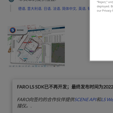
“Reject,” on
deployed. By
德语
意大利语
日语
法语
简体中文
英语
葡萄牙语
西班
our Privacy 
FARO LS SDK已不再开发；最终发布时间为202
FARO向签约的合作伙伴提供
SCENE API
和
LS We
描仪。.