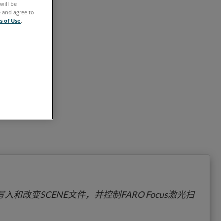
will be
e and agree to
概
s of Use
.
述
早
期
的
用
户
手
册
另
请
参
阅
改变SCENE文件，并控制FARO Focus激光扫