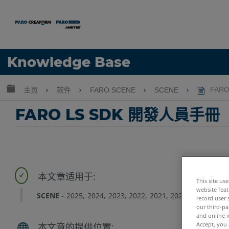
语言
Knowledge Base
获取帮助
注册
扩展/隐缩全局层次
主页
软件
FARO SCENE
SCENE
FARO
FARO LS SDK 開發人員手冊
This site us
website feat
SCENE
2025
2024
2023
2022
2021
2020
2019
2018
record user 
our third-pa
and online i
Accept, you 