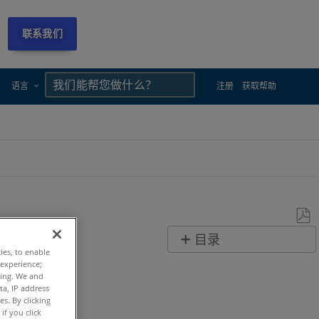
联系我们
×
×
语言
注册
获取帮助
另
目录
存
ties, to enable
快
 experience;
为
ting. We and
速
PDF
ta, IP address
步
s. By clicking
if you click
骤