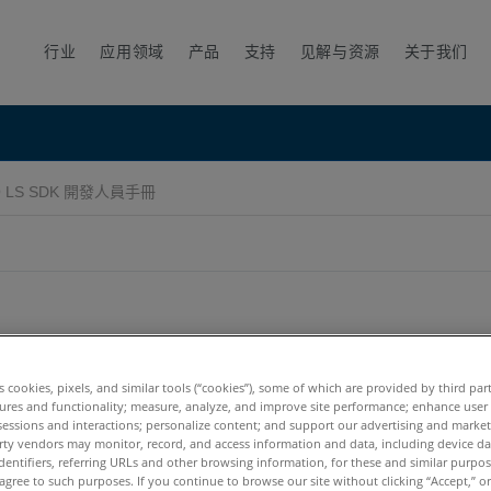
行业
应用领域
产品
支持
见解与资源
关于我们
 LS SDK 開發人員手冊
es cookies, pixels, and similar tools (“cookies”), some of which are provided by third par
ures and functionality; measure, analyze, and improve site performance; enhance user
7.x
6.x
5.x
sessions and interactions; personalize content; and support our advertising and marke
rty vendors may monitor, record, and access information and data, including device da
dentifiers, referring URLs and other browsing information, for these and similar purpose
agree to such purposes. If you continue to browse our site without clicking “Accept,” or 