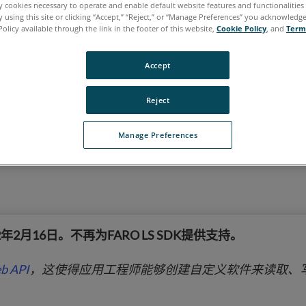
ly cookies necessary to operate and enable default website features and functionalities 
 using this site or clicking “Accept,” “Reject,” or “Manage Preferences” you acknowledg
牙语
韩语
Policy available through the link in the footer of this website,
Cookie Policy
, and
Term
Accept
Reject
Manage Preferences
2年2月16日。不再为FARO LS SDK提供支持。
b API
，这使得应用工程师能够创建自定义软件来读取、写入和