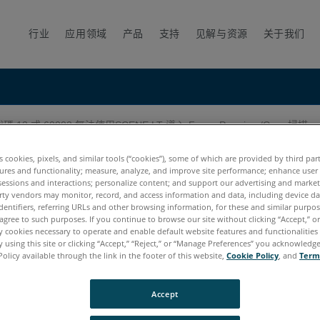
行业
应用领域
产品
支持
见解与资源
关于我们
 13 或 60002 無法使用SCENE LT 導入 Focus Premium/Core 掃描
SCENE LT 導入 Focus Premi
es cookies, pixels, and similar tools (“cookies”), some of which are provided by third par
ures and functionality; measure, analyze, and improve site performance; enhance user
sessions and interactions; personalize content; and support our advertising and marke
rty vendors may monitor, record, and access information and data, including device da
dentifiers, referring URLs and other browsing information, for these and similar purpose
agree to such purposes. If you continue to browse our site without clicking “Accept,” or 
ly cookies necessary to operate and enable default website features and functionalities 
 using this site or clicking “Accept,” “Reject,” or “Manage Preferences” you acknowledg
Policy available through the link in the footer of this website,
Cookie Policy
, and
Term
Accept