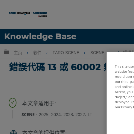
语言
Knowledge Base
获取帮助
注册
扩展/隐缩全局层次
主页
软件
FARO SCENE
SCENE
錯誤代碼
錯誤代碼 13 或 60002 無法使用
This site us
website feat
record user 
our third-pa
and online i
Accept, you 
“Reject,” on
deployed. By
our Privacy 
SCENE
2025
2024
2023
2022
LT