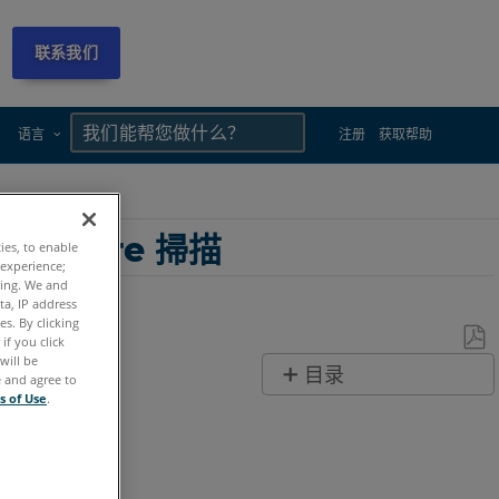
联系我们
×
×
语言
注册
获取帮助
um/Core 掃描
ties, to enable
 experience;
ting. We and
ta, IP address
s. By clicking
if you click
will be
另
目录
e and agree to
存
s of Use
.
无
为
页
PDF
眉