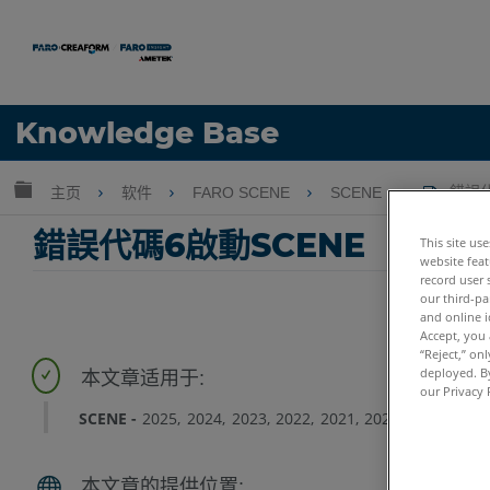
语言
Knowledge Base
获取帮助
注册
扩展/隐缩全局层次
主页
软件
FARO SCENE
SCENE
錯誤代
錯誤代碼6啟動SCENE
This site us
website feat
record user 
our third-pa
and online i
Accept, you 
“Reject,” on
deployed. By
our Privacy 
SCENE
2025
2024
2023
2022
2021
2020
2019
2018