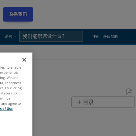
联系我们
×
×
语言
注册
获取帮助
ties, to enable
 experience;
ting. We and
ta, IP address
s. By clicking
if you click
will be
另
目录
e and agree to
存
s of Use
.
无
为
页
PDF
眉