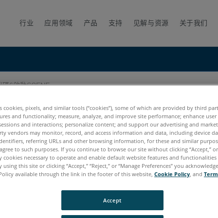
行业
应用领域
产品
支持
见解与资源
关于我们
碼6啟動SCENE
es cookies, pixels, and similar tools (“cookies”), some of which are provided by third par
ures and functionality; measure, analyze, and improve site performance; enhance user
sessions and interactions; personalize content; and support our advertising and marke
rty vendors may monitor, record, and access information and data, including device da
dentifiers, referring URLs and other browsing information, for these and similar purpose
agree to such purposes. If you continue to browse our site without clicking “Accept,” or 
ly cookies necessary to operate and enable default website features and functionalities 
 using this site or clicking “Accept,” “Reject,” or “Manage Preferences” you acknowledg
Policy available through the link in the footer of this website,
Cookie Policy
, and
Term
7.x
6.x
5.x
Accept