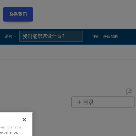
联系我们
×
×
语言
注册
获取帮助
另
目录
存
概
为
述
PDF
ties, to enable
使
 experience;