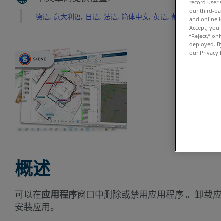
record user 
our third-pa
德语
意大利语
日语
法语
简体中文
英语
葡萄牙语
西班
and online i
Accept, you 
“Reject,” on
deployed. By
our Privacy 
概述
可以在
应用程序
窗口中删除或禁用应用程序 。卸载应
安装应用。