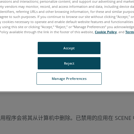
sessions and interactions; personalize content; and support our advertising and marke
rty vendors may monitor, record, and access information and data, including device da
牙语
韩语
dentifiers, referring URLs and other browsing information, for these and similar purpose
agree to such purposes. If you continue to browse our site without clicking “Accept,” or 
ly cookies necessary to operate and enable default website features and functionalities 
 using this site or clicking “Accept,” “Reject,” or “Manage Preferences” you acknowledg
Policy available through the link in the footer of this website,
Cookie Policy
, and
Term
Accept
Reject
Manage Preferences
用程序会将其从计算机中删除。已禁用的应用在 SCEN