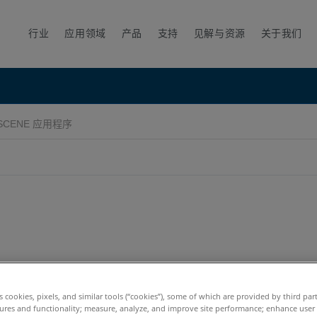
行业
应用领域
产品
支持
见解与资源
关于我们
SCENE 应用程序
7.x
6.x
5.x
es cookies, pixels, and similar tools (“cookies”), some of which are provided by third par
ures and functionality; measure, analyze, and improve site performance; enhance user