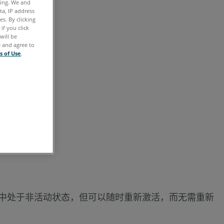
ting. We and
用
ta, IP address
工
s. By clicking
if you click
作
will be
e and agree to
流
s of Use
.
程
界
面
使
用
经
典
界
面
另
E 中处于非活动状态，但可以随时重新激活，而无需重新
请
参