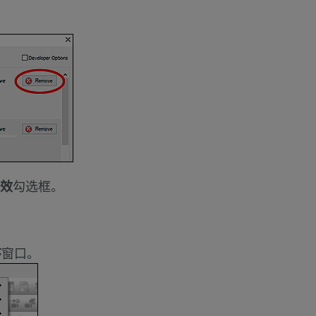
效
勾选框。
序
窗口。