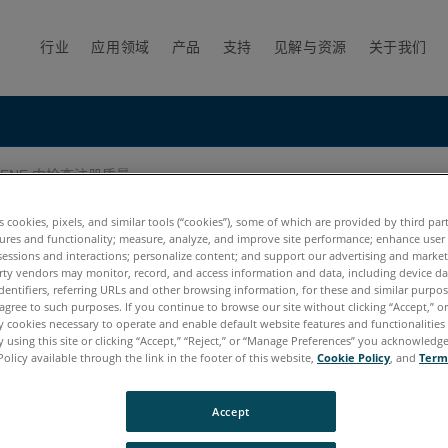
行业
应用领域
产品
支持
见解与资源
关于我们
CENE 中检查注册质量
es cookies, pixels, and similar tools (“cookies”), some of which are provided by third par
ures and functionality; measure, analyze, and improve site performance; enhance user
sessions and interactions; personalize content; and support our advertising and marke
rty vendors may monitor, record, and access information and data, including device da
dentifiers, referring URLs and other browsing information, for these and similar purpose
agree to such purposes. If you continue to browse our site without clicking “Accept,” or 
ly cookies necessary to operate and enable default website features and functionalities 
 using this site or clicking “Accept,” “Reject,” or “Manage Preferences” you acknowledg
Policy available through the link in the footer of this website,
Cookie Policy
, and
Term
Accept