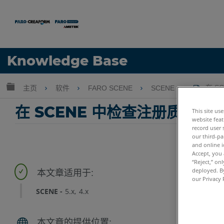
语言
Knowledge Base
获取帮助
注册
扩展/隐缩全局层次
主页
软件
FARO SCENE
SCENE
在 S
在 SCENE 中检查注册质量
This site us
website feat
record user 
our third-pa
and online i
Accept, you 
“Reject,” on
deployed. By
our Privacy 
SCENE
5.x
4.x