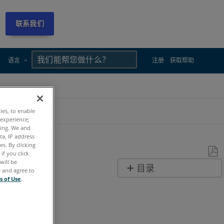
联系我们
×
×
语言
注册
获取帮助
ties, to enable
 experience;
ting. We and
ta, IP address
s. By clicking
if you click
will be
另
目录
e and agree to
存
s of Use
.
无
为
页
PDF
眉