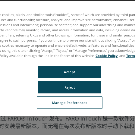
牙语
韩语
es cookies, pixels, and similar tools (“cookies”), some of which are provided by third par
ures and functionality; measure, analyze, and improve site performance; enhance user
sessions and interactions; personalize content; and support our advertising and marke
rty vendors may monitor, record, and access information and data, including device da
dentifiers, referring URLs and other browsing information, for these and similar purpose
agree to such purposes. If you continue to browse our site without clicking “Accept,” or 
ly cookies necessary to operate and enable default website features and functionalities 
 using this site or clicking “Accept,” “Reject,” or “Manage Preferences” you acknowledg
Policy available through the link in the footer of this website,
Cookie Policy
, and
Term
Accept
Reject
Manage Preferences
软件将通过 FARO® InTouch 发布。FARO InTouch
安装最新版本，而无需在每次发布新版本时手动下载和安装