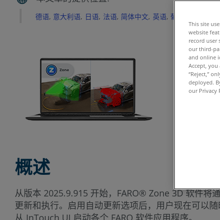
德语
意大利语
日语
法语
简体中文
英语
葡萄牙语
西班
This site us
website feat
record user 
our third-pa
and online i
Accept, you 
“Reject,” on
deployed. By
our Privacy 
概述
从版本 2025.9.915 开始，FARO® Zone 3D 
更新和执行。启用自动更新选项后，用户现在可以随时
从 InTouch UI 启动各个 FARO 软件应用程序。