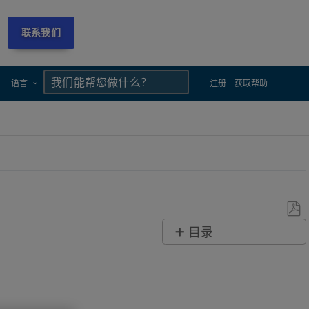
联系我们
×
×
语言
注册
获取帮助
另
目录
存
概
为
述
PDF
FARO