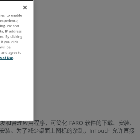
Zone
3D
ties, to enable
-
 experience;
ting. We and
InTouch
ta, IP address
更
s. By clicking
if you click
新
will be
和
e and agree to
s of Use
.
安
装
 是一款软件分发和管理应用程序，可简化 FARO 软件的下载、安装、
。为了减少桌面上图标的杂乱，InTouch 允许直接