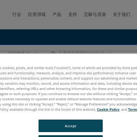
行业
应用领域
产品
支持
见解与资源
关于我们
旧版软件-Reality
人运动工作室在FARO Reality
es cookies, pixels, and similar tools (“cookies”), some of which are provided by third par
ures and functionality; measure, analyze, and improve site performance; enhance user
sessions and interactions; personalize content; and support our advertising and marke
rty vendors may monitor, record, and access information and data, including device da
dentifiers, referring URLs and other browsing information, for these and similar purpose
agree to such purposes. If you continue to browse our site without clicking “Accept,” or 
ly cookies necessary to operate and enable default website features and functionalities 
 using this site or clicking “Accept,” “Reject,” or “Manage Preferences” you acknowledg
Policy available through the link in the footer of this website,
Cookie Policy
, and
Term
Accept