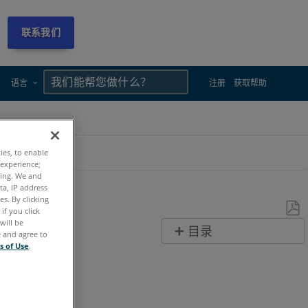
联系我们
×
×
语言
注册
获取帮助
ties, to enable
 experience;
ting. We and
ta, IP address
s. By clicking
if you click
will be
另
目录
e and agree to
存
s of Use
.
无
为
页
PDF
眉