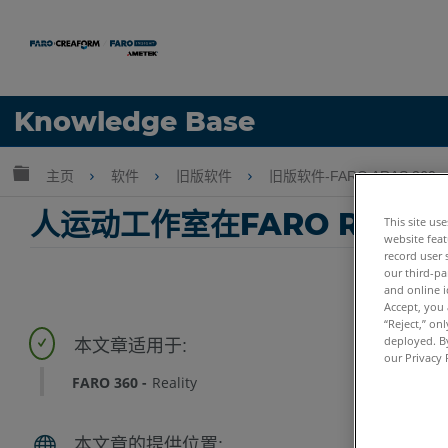
语言
Knowledge Base
获取帮助
注册
扩展/隐缩全局层次
主页
软件
旧版软件
旧版软件-FARO ARAS 360
人运动工作室在FARO Reality
This site us
website feat
record user 
our third-pa
and online i
Accept, you 
“Reject,” on
deployed. By
our Privacy 
FARO 360
Reality