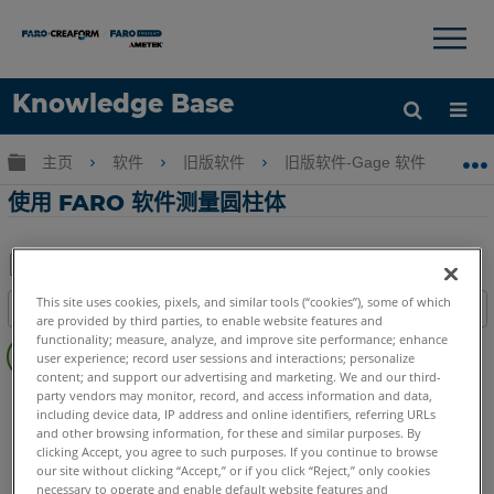
×
×
Knowledge Base
语言
扩展/隐缩全局层次
主页
软件
旧版软件
旧版软件-Gage 软件
获取帮助
注册
使用 FARO 软件测量圆柱体
另
This site uses cookies, pixels, and similar tools (“cookies”), some of which
目录
存
are provided by third parties, to enable website features and
无
functionality; measure, analyze, and improve site performance; enhance
为
user experience; record user sessions and interactions; personalize
页
PDF
content; and support our advertising and marketing. We and our third-
眉
CAM2
Measure Q
Measure X
Measure 3/4
party vendors may monitor, record, and access information and data,
including device data, IP address and online identifiers, referring URLs
旧版软件
Gage 软件
and other browsing information, for these and similar purposes. By
clicking Accept, you agree to such purposes. If you continue to browse
our site without clicking “Accept,” or if you click “Reject,” only cookies
necessary to operate and enable default website features and