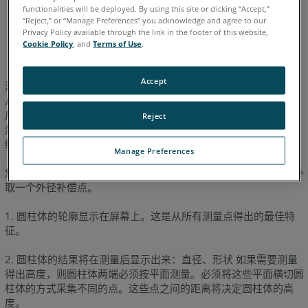
functionalities will be deployed. By using this site or clicking “Accept,”
德语
意大利语
日语
法语
简体中文
英语
葡萄牙语
“Reject,” or “Manage Preferences” you acknowledge and agree to our
Privacy Policy available through the link in the footer of this website,
西班牙语
韩语
Cookie Policy
, and
Terms of Use
.
Accept
测量圆柱体需要至少采集 6 个点，但我们建议采集至少 13 个点。
从圆柱体的一端开始，沿着圆柱体采集 3 个点（间距相同），然
后移至圆柱体另一端，沿着圆柱体采集另 3 个点（间距相同），
Reject
然后在这 6 个点区域内采集剩余的点。请分散采集，以达到最佳
结果。
Manage Preferences
您测量完圆柱体后，在中间区域取一个内径补偿点，或在圆柱体外
取一个外径补偿点。
1. 圆柱体的轮廓显示在屏幕上。这是从所有测量点得出的最佳特
征。
2. 圆柱体的结果将在测量后显示出来：直径、形状 如果需要测量
得出高度，则圆柱体两端必须按平面测量。必须将这些平面横切圆
柱体的方式采集不同的点。这些点之间的距离将决定圆柱体的高
度。