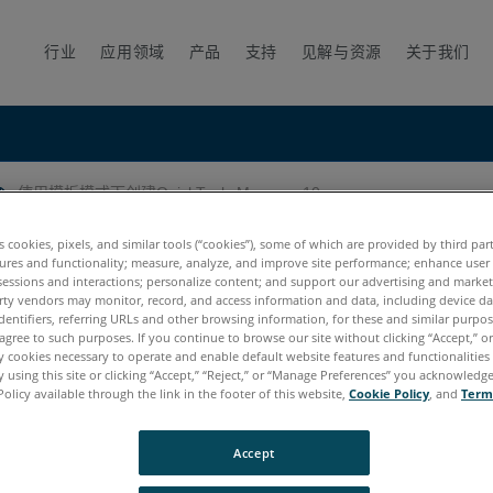
行业
应用领域
产品
支持
见解与资源
关于我们
使用模板模式下创建QuickTools Measure 10
 Measure 10
es cookies, pixels, and similar tools (“cookies”), some of which are provided by third par
ures and functionality; measure, analyze, and improve site performance; enhance user
sessions and interactions; personalize content; and support our advertising and marke
rty vendors may monitor, record, and access information and data, including device da
dentifiers, referring URLs and other browsing information, for these and similar purpose
agree to such purposes. If you continue to browse our site without clicking “Accept,” or 
ly cookies necessary to operate and enable default website features and functionalities 
 using this site or clicking “Accept,” “Reject,” or “Manage Preferences” you acknowledg
Policy available through the link in the footer of this website,
Cookie Policy
, and
Term
Accept