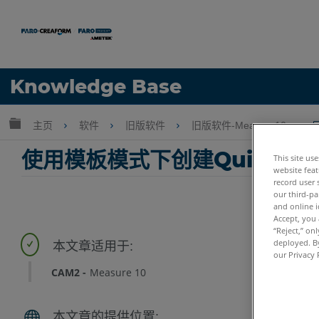
语言
Knowledge Base
获取帮助
注册
扩展/隐缩全局层次
主页
软件
旧版软件
旧版软件-Measure10
使用模板模式下创建QuickTools
This site us
website feat
record user 
our third-pa
and online i
Accept, you 
“Reject,” on
deployed. By
our Privacy 
CAM2
Measure 10