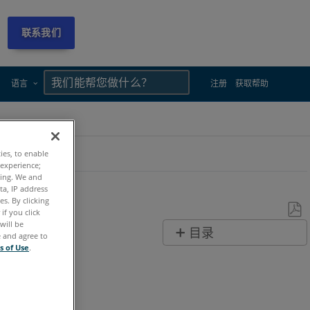
联系我们
×
×
语言
注册
获取帮助
ties, to enable
 experience;
ting. We and
ta, IP address
s. By clicking
if you click
will be
另
目录
e and agree to
存
s of Use
.
无
为
页
PDF
眉