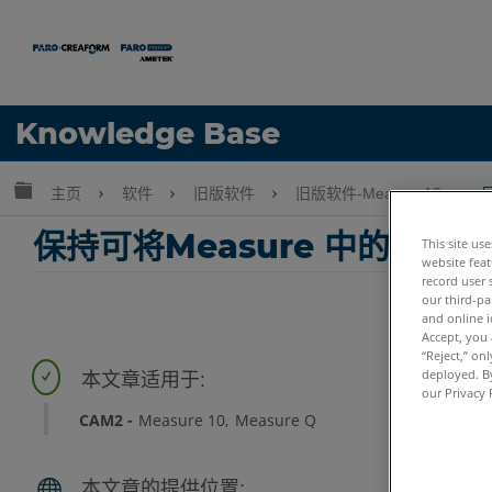
语言
Knowledge Base
获取帮助
注册
扩展/隐缩全局层次
主页
软件
旧版软件
旧版软件-Measure10
保持可将Measure 中的标称
This site us
website feat
record user 
our third-pa
and online i
Accept, you 
“Reject,” on
deployed. By
our Privacy 
CAM2
Measure 10
Measure Q