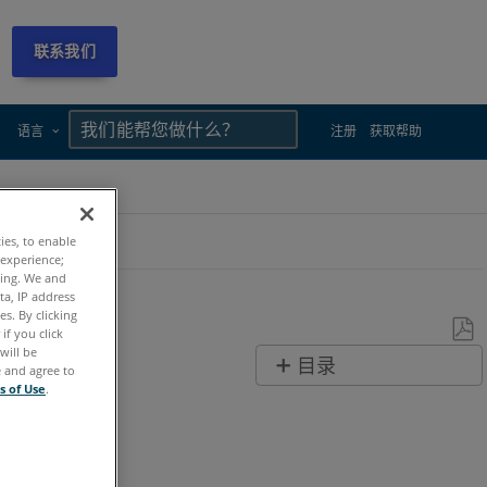
联系我们
×
×
语言
注册
获取帮助
 窗口
ties, to enable
 experience;
ting. We and
ta, IP address
s. By clicking
if you click
will be
另
目录
e and agree to
存
s of Use
.
无
为
页
PDF
眉