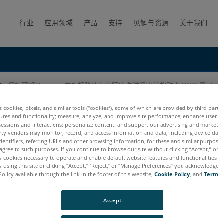
行业
应用领域
产品
支持
见解与资源
关于我们
保持可将Measure 中的标称值与实际零件进行比较的动态 DRO 窗口
值与实际零件进行比较的动态 DRO
es cookies, pixels, and similar tools (“cookies”), some of which are provided by third par
ures and functionality; measure, analyze, and improve site performance; enhance user
sessions and interactions; personalize content; and support our advertising and marke
rty vendors may monitor, record, and access information and data, including device da
dentifiers, referring URLs and other browsing information, for these and similar purpose
agree to such purposes. If you continue to browse our site without clicking “Accept,” or 
ly cookies necessary to operate and enable default website features and functionalities 
 using this site or clicking “Accept,” “Reject,” or “Manage Preferences” you acknowledg
Policy available through the link in the footer of this website,
Cookie Policy
, and
Term
Accept