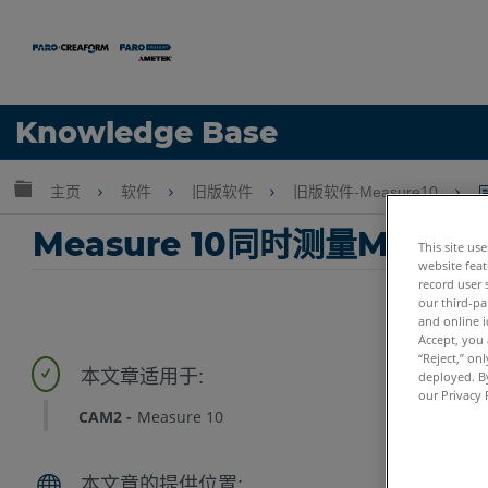
语言
Knowledge Base
获取帮助
注册
扩展/隐缩全局层次
主页
软件
旧版软件
旧版软件-Measure10
Measure 10同时测量Measure
This site us
website feat
record user 
our third-pa
and online i
Accept, you 
“Reject,” on
deployed. By
our Privacy 
CAM2
Measure 10