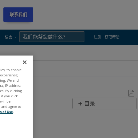
联系我们
×
×
语言
注册
获取帮助
ties, to enable
 experience;
ting. We and
ta, IP address
s. By clicking
if you click
另
will be
目录
e and agree to
存
无
s of Use
.
为
页
PDF
眉