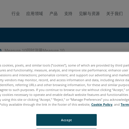
行业
应用领域
产品
支持
见解与资源
关于我们
Measure 10同时测量Measure 10
 10
es cookies, pixels, and similar tools (“cookies”), some of which are provided by third par
ures and functionality; measure, analyze, and improve site performance; enhance user
sessions and interactions; personalize content; and support our advertising and marke
rty vendors may monitor, record, and access information and data, including device da
dentifiers, referring URLs and other browsing information, for these and similar purpose
agree to such purposes. If you continue to browse our site without clicking “Accept,” or 
ly cookies necessary to operate and enable default website features and functionalities 
 using this site or clicking “Accept,” “Reject,” or “Manage Preferences” you acknowledg
Policy available through the link in the footer of this website,
Cookie Policy
, and
Term
Accept