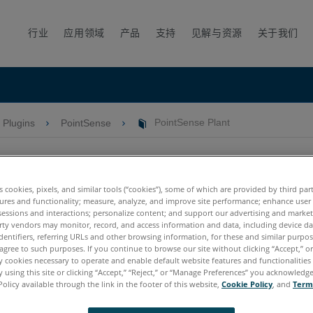
行业
应用领域
产品
支持
见解与资源
关于我们
Plugins
PointSense
PointSense Plant
PointSense Plant
es cookies, pixels, and similar tools (“cookies”), some of which are provided by third par
ures and functionality; measure, analyze, and improve site performance; enhance user
sessions and interactions; personalize content; and support our advertising and marke
rty vendors may monitor, record, and access information and data, including device da
dentifiers, referring URLs and other browsing information, for these and similar purpose
agree to such purposes. If you continue to browse our site without clicking “Accept,” or 
esk Revit
2018年的发布 2018年， FARO
使PointSense和相關插件
遺
®
®
ly cookies necessary to operate and enable default website features and functionalities 
 using this site or clicking “Accept,” “Reject,” or “Manage Preferences” you acknowledg
Policy available through the link in the footer of this website,
Cookie Policy
, and
Term
t 。它包含以前的PointSense for Revit所有功能。
utoCAD以及其他FARO自動CAD插件（ TachyCAD/DistToPlan的自動CAD