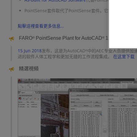
PointSense套件取代了PointSense套件。它包含用於Aut
點擊這裡查看更多信息…
FARO
PointSense Plant for AutoCAD
18.5.9.27511
®
®
15 Jun 2018
发布，这是为AutoCAD
中的AEC专业人员提供加
®
进的软件人体工程学和更加无缝的工作流程集成。
在这里下载
精選視頻