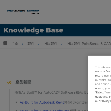
语言
Knowledge Base
获取帮助
注册
扩展/隐缩全局层次
主页
软件
旧版软件
旧版软件-PointSense & CAD 
This site us
website feat
record user 
our third-pa
產品新聞
and online i
Accept, you 
随着As-Built™ for AutoCAD
Software和As-Built™ for Autod
®
“Reject,” on
deployed. By
our Privacy 
As-Built for Autodesk Revit
將替代PointSense for Revi
As-Built for AutoCAD Software
代替PointSense for A