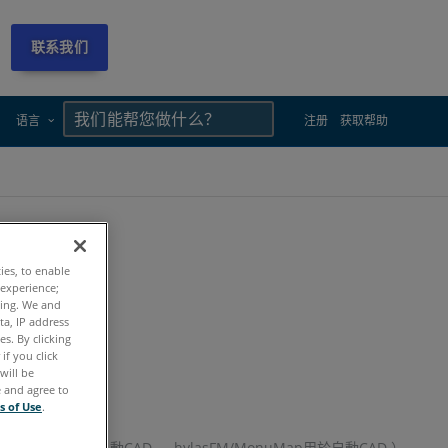
联系我们
×
×
语言
注册
获取帮助
ties, to enable
 experience;
ting. We and
ta, IP address
s. By clicking
if you click
產
地位。
will be
e and agree to
s of Use
.
 ，PhoToPlan用於自動CAD ， hylasFM/MonuMap用於自動CAD ）。