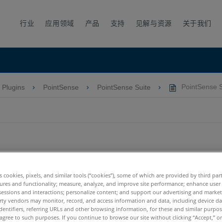
行业
应用领域
产品
支持
见解与资源
关于我们
Plugins
PointSense
PointSense Suite
PointSense
es cookies, pixels, and similar tools (“cookies”), some of which are provided by third par
ures and functionality; measure, analyze, and improve site performance; enhance user
sessions and interactions; personalize content; and support our advertising and marke
rty vendors may monitor, record, and access information and data, including device da
dentifiers, referring URLs and other browsing information, for these and similar purpose
agree to such purposes. If you continue to browse our site without clicking “Accept,” or 