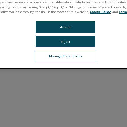
ly cookies necessary to operate and enable default website features and functionalities 
 using this site or clicking “Accept,” “Reject,” or “Manage Preferences” you acknowledg
牙语
韩语
Policy available through the link in the footer of this website,
Cookie Policy
, and
Term
Accept
Reject
Manage Preferences