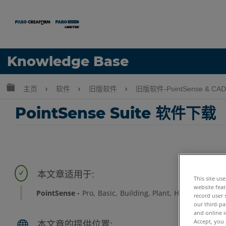
语言
Knowledge Base
获取帮助
注册
扩展/隐缩全局层次
主页
软件
旧版软件
旧版软件-PointSense & CAD 
PointSense Suite 软件下载
This site us
website feat
PointSense
Pro
Basic
Building
Plant
Heritage
Revit
record user 
our third-pa
and online i
Accept, you 