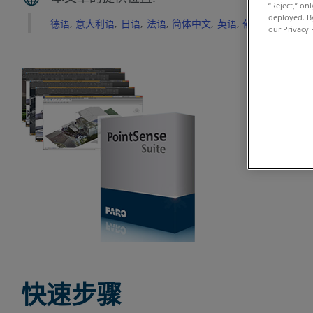
“Reject,” on
deployed. By
德语
意大利语
日语
法语
简体中文
英语
葡萄牙语
西班
our Privacy 
快速步骤