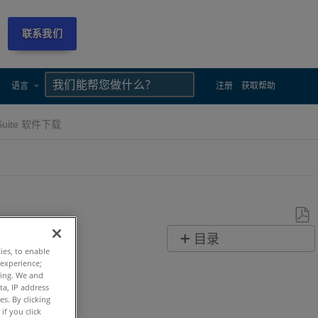
联系我们
×
×
语言
注册
获取帮助
 Suite 软件下载
另
目录
存
ties, to enable
快
 experience;
为
ting. We and
速
PDF
ta, IP address
步
s. By clicking
if you click
骤