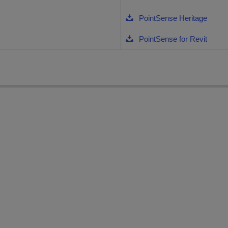
PointSense Heritage
PointSense for Revit