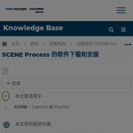
×
×
Knowledge Base
语言
扩展/隐缩全局层次
主页
软件
旧版软件
旧版软件-SCENE Process
获取帮助
注册
SCENE Process 的软件下载和安装
另
目录
存
快
为
速
PDF
步
SCENE
Capture 和 Process
骤
安
装