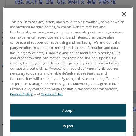
SCENE
德语
意大利语
日语
法语
简体中文
英语
葡萄牙语
Process
西班牙语
韩语
This site uses cookies, pixels, and similar tools (“cookies”), some of which
are provided by third parties, to enable website features and
注意：SCENE Process 2019.1 是 SCENE Process 软件的最新支
functionality; measure, analyze, and improve site performance; enhance
持版本，仅能与 SCENE Capture 2019.1 一起使用。SCENE
user experience; record user sessions and interactions; personalize
content; and support our advertising and marketing. We and our third-
Process 功能适用于 SCENE 2019.1 及更高版本。
party vendors may monitor, record, and access information and data,
including device data, IP address and online identifiers, referring URLs
and other browsing information, for these and similar purposes. By
clicking Accept, you agree to such purposes. If you continue to browse
快速步骤
our site without clicking “Accept,” or if you click “Reject,” only cookies
necessary to operate and enable default website features and
functionalities will be deployed. By using this site or clicking “Accept,”
点击下面的链接，下载
最新版
FARO
SCENE Process 软件。
®
“Reject,” or “Manage Preferences” you acknowledge and agree to our
关于 Process 的早期版本，请
点击这里
。
Privacy Policy available through the link in the footer of this website,
Cookie Policy
, and
Terms of Use
.
发布日期
版本
2019 年 8 月 9 日
SCENE Process 2019.1
下
Accept
完成下载可能需要几分钟的时间。在下载过程中，不要关闭您
Reject
的浏览器或电脑。当下载完成后，安装文件
setup.exe
会出现