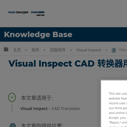
语言
Knowledge Base
获取帮助
注册
扩展/隐缩全局层次
主页
软件
旧版软件
Visual Inspect
Vis
Visual Inspect CAD 转
This site us
website feat
record user 
our third-pa
Visual Inspect
CAD Translator
and online i
Accept, you 
“Reject,” on