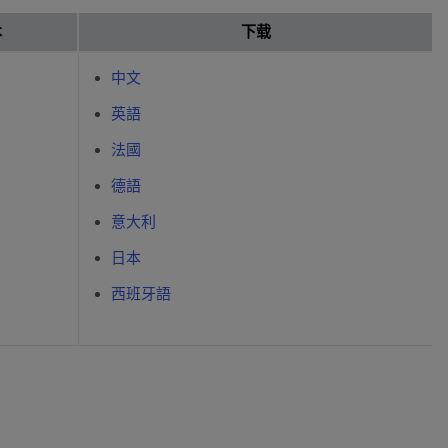
本
下载
中文
英語
法國
德語
意大利
日本
西班牙語