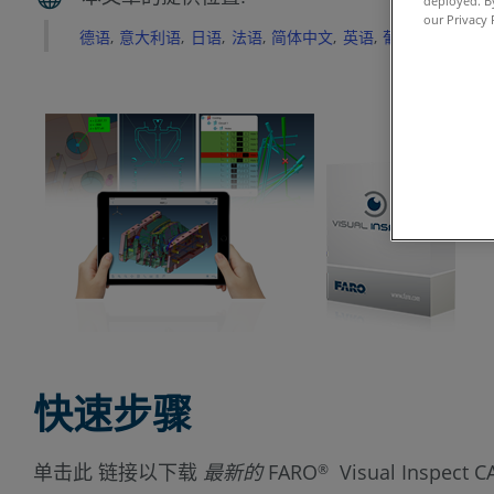
deployed. By
our Privacy 
德语
意大利语
日语
法语
简体中文
英语
葡萄牙语
西班
快速步骤
单击此 链接以下载
最新的
FARO
Visual Inspe
®