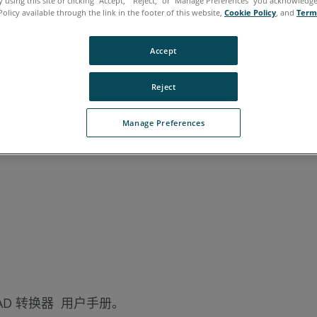
 using this site or clicking “Accept,” “Reject,” or “Manage Preferences” you acknowledg
Policy available through the link in the footer of this website,
Cookie Policy
, and
Term
牙语
韩语
Accept
Reject
Manage Preferences
ct CAD 转换器 用户手册。