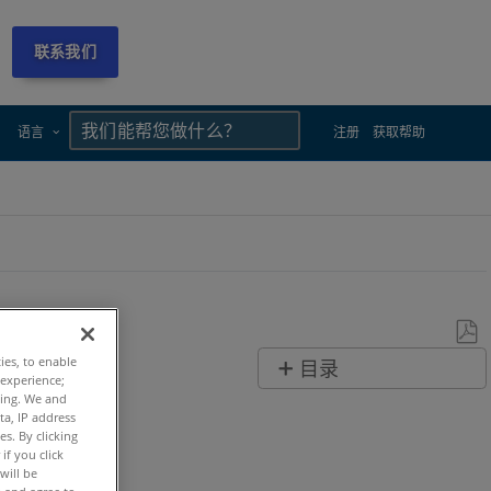
联系我们
×
×
语言
注册
获取帮助
另
ties, to enable
目录
 experience;
存
ting. We and
快
为
ta, IP address
速
s. By clicking
PDF
if you click
步
will be
骤