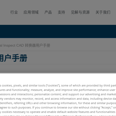
行业
应用领域
产品
支持
见解与资源
关于我们
ual Inspect CAD 转换器用户手册
换器用户手册
es cookies, pixels, and similar tools (“cookies”), some of which are provided by third par
ures and functionality; measure, analyze, and improve site performance; enhance user
sessions and interactions; personalize content; and support our advertising and marke
rty vendors may monitor, record, and access information and data, including device da
dentifiers, referring URLs and other browsing information, for these and similar purpose
agree to such purposes. If you continue to browse our site without clicking “Accept,” or 
ly cookies necessary to operate and enable default website features and functionalities 