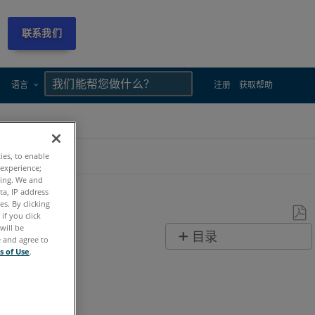
联系我们
×
×
语言
注册
获取帮助
ties, to enable
 experience;
ting. We and
ta, IP address
s. By clicking
if you click
will be
另
目录
e and agree to
存
s of Use
.
无
为
页
PDF
眉