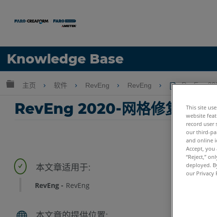
语言
Knowledge Base
获取帮助
注册
扩展/隐缩全局层次
主页
软件
RevEng
RevEng
RevEng 
RevEng 2020-网格修复工具
This site us
website feat
record user 
our third-pa
and online i
Accept, you 
“Reject,” on
deployed. By
our Privacy 
RevEng
RevEng