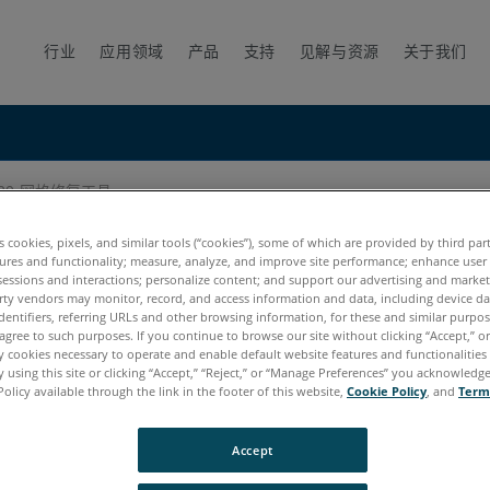
行业
应用领域
产品
支持
见解与资源
关于我们
2020-网格修复工具
es cookies, pixels, and similar tools (“cookies”), some of which are provided by third par
ures and functionality; measure, analyze, and improve site performance; enhance user
sessions and interactions; personalize content; and support our advertising and marke
rty vendors may monitor, record, and access information and data, including device da
dentifiers, referring URLs and other browsing information, for these and similar purpose
agree to such purposes. If you continue to browse our site without clicking “Accept,” or 
ly cookies necessary to operate and enable default website features and functionalities 
 using this site or clicking “Accept,” “Reject,” or “Manage Preferences” you acknowledg
Policy available through the link in the footer of this website,
Cookie Policy
, and
Term
Accept