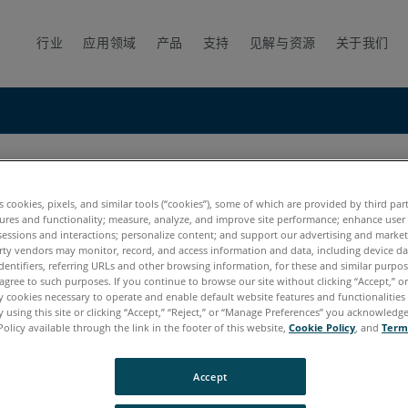
行业
应用领域
产品
支持
见解与资源
关于我们
es cookies, pixels, and similar tools (“cookies”), some of which are provided by third par
ures and functionality; measure, analyze, and improve site performance; enhance user
sessions and interactions; personalize content; and support our advertising and marke
rty vendors may monitor, record, and access information and data, including device da
dentifiers, referring URLs and other browsing information, for these and similar purpose
agree to such purposes. If you continue to browse our site without clicking “Accept,” or 
ly cookies necessary to operate and enable default website features and functionalities 
 using this site or clicking “Accept,” “Reject,” or “Manage Preferences” you acknowledg
Policy available through the link in the footer of this website,
Cookie Policy
, and
Term
一般：保修培训 - 企业
Accept