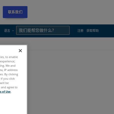
联系我们
×
×
语言
注册
获取帮助
ties, to enable
 experience;
ting. We and
ta, IP address
s. By clicking
if you click
will be
e and agree to
s of Use
.