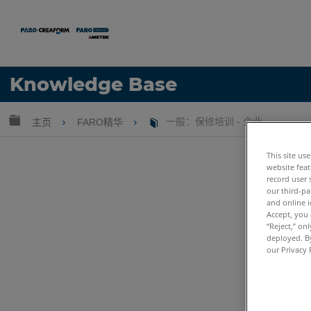
语言
Knowledge Base
获取帮助
注册
扩展/隐缩全局层次
主页
FARO精华
一般：保修培训 - 企业
This site us
website feat
record user 
our third-pa
and online i
Accept, you 
“Reject,” on
deployed. By
our Privacy 