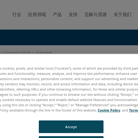
行业
应用领域
产品
支持
见解与资源
关于我们
獲得此掃描項目的寫入訪問權限
寫入訪問權限
es cookies, pixels, and similar tools (“cookies”), some of which are provided by third par
ures and functionality; measure, analyze, and improve site performance; enhance user
sessions and interactions; personalize content; and support our advertising and marke
rty vendors may monitor, record, and access information and data, including device da
dentifiers, referring URLs and other browsing information, for these and similar purpose
agree to such purposes. If you continue to browse our site without clicking “Accept,” or 
ly cookies necessary to operate and enable default website features and functionalities 
 using this site or clicking “Accept,” “Reject,” or “Manage Preferences” you acknowledg
Policy available through the link in the footer of this website,
Cookie Policy
, and
Term
ium Max
Focus S
Focus S Plus
Focus M
Accept