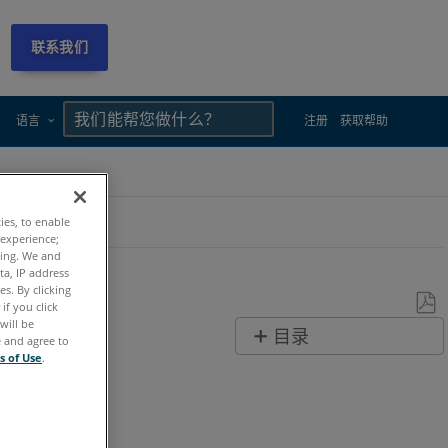
联系我们
×
×
语言
注册
获取帮助
ties, to enable
 experience;
ting. We and
ta, IP address
s. By clicking
if you click
will be
另
目录
e and agree to
存
s of Use
.
无
为
页
PDF
眉