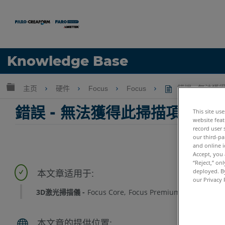
语言
Knowledge Base
获取帮助
注册
扩展/隐缩全局层次
主页
硬件
Focus
Focus
錯誤 - 無法
錯誤 - 無法獲得此掃描項目的
This site us
website feat
record user 
our third-pa
and online i
Accept, you 
“Reject,” on
deployed. By
our Privacy 
3D激光掃描儀
Focus Core
Focus Premium
Focus Prem