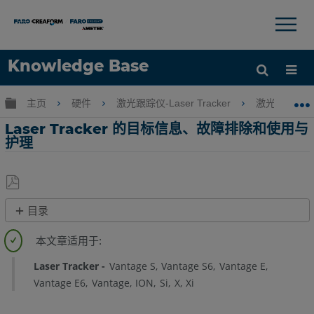
×
×
Knowledge Base
语言
扩展/隐缩全局层次
主页
硬件
激光跟踪仪-Laser Tracker
激光跟踪仪-Tr
获取帮助
注册
Laser Tracker 的目标信息、故障排除和使用与
护理
另
目录
存
概
为
述
PDF
Laser Tracker
Vantage S
Vantage S6
Vantage E
另
Vantage E6
Vantage
ION
Si
X
Xi
请
参