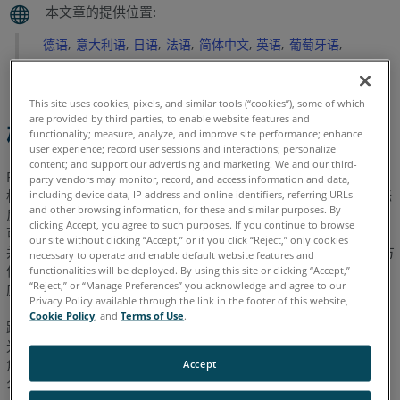
阅
德语
意大利语
日语
法语
简体中文
英语
葡萄牙语
西班牙语
韩语
This site uses cookies, pixels, and similar tools (“cookies”), some of which
are provided by third parties, to enable website features and
概述
functionality; measure, analyze, and improve site performance; enhance
user experience; record user sessions and interactions; personalize
content; and support our advertising and marketing. We and our third-
FARO Laser Tracker 使用一个激光束和两个角编码器测量光学目
party vendors may monitor, record, and access information and data,
标的三维位置。如果跟踪器有选配的干涉仪 (IFM) 它会发出从目标
including device data, IP address and online identifiers, referring URLs
and other browsing information, for these and similar purposes. By
反射回的氦氖 (HeNe) 激光。“仅 ADM”跟踪仪有一个激光二极管，
clicking Accept, you agree to such purposes. If you continue to browse
可产生相同波长的红色激光束。 跟踪仪感应到反射激光束的位置
our site without clicking “Accept,” or if you click “Reject,” only cookies
并跟踪它。目标的三维位置是使用到目标的距离以及角编码器的方
necessary to operate and enable default website features and
位角和顶点计算的。本文档介绍 laser tracker 目标的规格、推荐
functionalities will be deployed. By using this site or clicking “Accept,”
“Reject,” or “Manage Preferences” you acknowledge and agree to our
应用、维护和故障排除。
Privacy Policy available through the link in the footer of this website,
Cookie Policy
, and
Terms of Use
.
跟踪仪’的光学目标又称反射器。反射器有三个相互垂直的相邻反
光面板。它有时被称为角反射镜，因为三个面板就像立方体的内
角。反射器以平行路径反射所有光线，因此跟踪器’光束无论以什
Accept
么方向进入和平行离开反射器，都返回跟踪器。