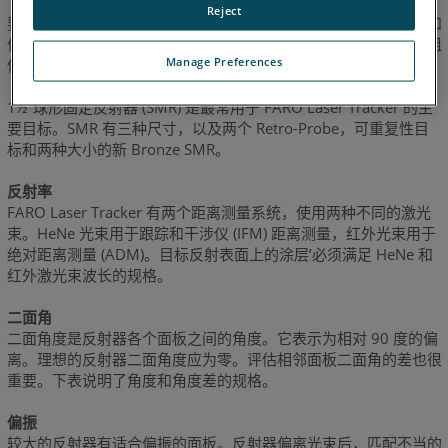
Reject
要让反射器和跟踪器协同工作需要几个条件。反射率、二面角度和
偏振都有重要的规格。此外，反射器必须精密地安装到球或探针组
Manage Preferences
件上。
1½”球形固定反射器 (SMR) 是最常用于 FARO Laser Tracker 的主
要目标。SMR 有三种尺寸，以及两个 Retro-Probe，可重复性目
标和两种大小的新 Bronze SMR。
反射率
FARO Laser Tracker 有两个距离测量系统，使用两种不同的激光
束。HeNe 光束用于跟踪和干涉仪 (IFM) 距离测量，红外光束用于
绝对距离测量 (ADM)。目标反射表面上的涂层’必须满足 HeNe 和
红外激光束波长的规格。
二面角
二面角度是反射器各个面板之间的角度。它表示为相对 90 度的偏
离。理想的反射器二面角度应为零。评估相邻面板二面角的差也很
重要。下表说明了角度和角度差的规格。
偏振
较大的反射器有适合偏振的面板。反射器偏离光束后，匹配不当的