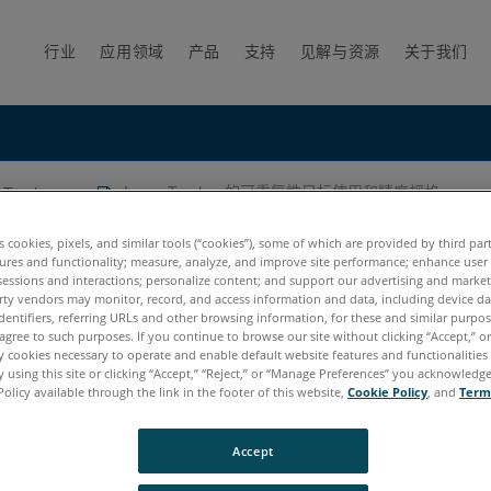
行业
应用领域
产品
支持
见解与资源
关于我们
racker
Laser Tracker 的可重复性目标使用和精度规格
性目标使用和精度规格
es cookies, pixels, and similar tools (“cookies”), some of which are provided by third par
ures and functionality; measure, analyze, and improve site performance; enhance user
sessions and interactions; personalize content; and support our advertising and marke
rty vendors may monitor, record, and access information and data, including device da
dentifiers, referring URLs and other browsing information, for these and similar purpose
agree to such purposes. If you continue to browse our site without clicking “Accept,” or 
ly cookies necessary to operate and enable default website features and functionalities 
 using this site or clicking “Accept,” “Reject,” or “Manage Preferences” you acknowledg
Policy available through the link in the footer of this website,
Cookie Policy
, and
Term
age E6
Vantage
ION
Si
Xi
Accept