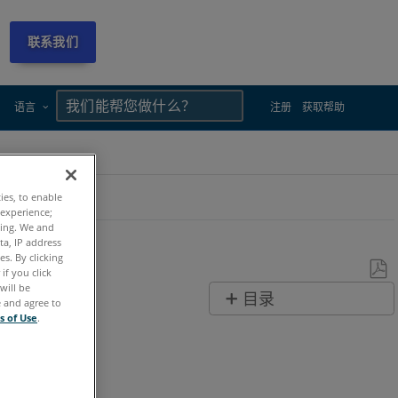
联系我们
×
×
语言
注册
获取帮助
ties, to enable
 experience;
ting. We and
ta, IP address
s. By clicking
if you click
will be
另
目录
e and agree to
存
s of Use
.
无
为
页
PDF
眉