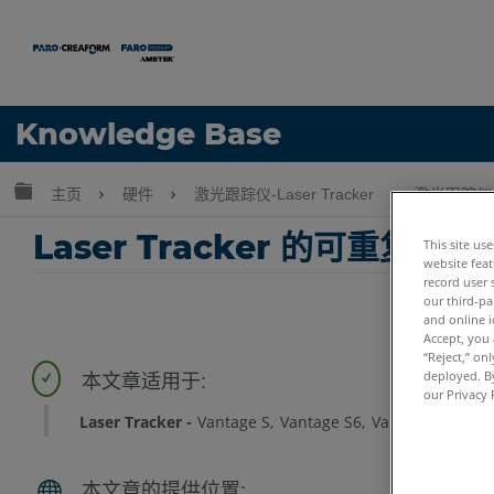
语言
Knowledge Base
获取帮助
注册
扩展/隐缩全局层次
主页
硬件
激光跟踪仪-Laser Tracker
激光跟踪仪-T
Laser Tracker 的可重复
This site us
website feat
record user 
our third-pa
and online i
Accept, you 
“Reject,” on
deployed. By
our Privacy 
Laser Tracker
Vantage S
Vantage S6
Vantage E
Vant