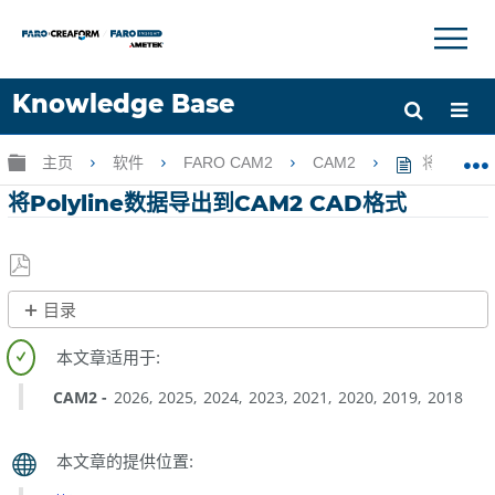
×
×
Knowledge Base
语言
扩展/隐缩全局层次
主页
软件
FARO CAM2
CAM2
将Polyli
获取帮助
注册
将Polyline数据导出到CAM2 CAD格式
另
目录
存
无
为
页
PDF
眉
CAM2
2026
2025
2024
2023
2021
2020
2019
2018