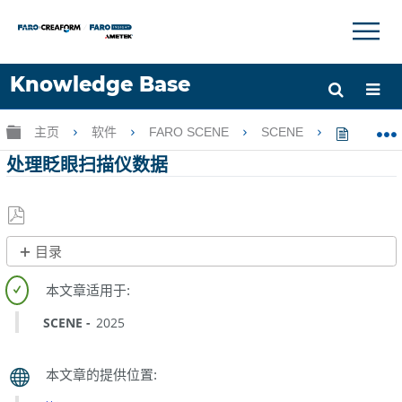
×
×
Knowledge Base
语言
扩展/隐缩全局层次
主页
软件
FARO SCENE
SCENE
处理眨
获取帮助
注册
处理眨眼扫描仪数据
另
目录
存
无
为
页
PDF
眉
SCENE
2025