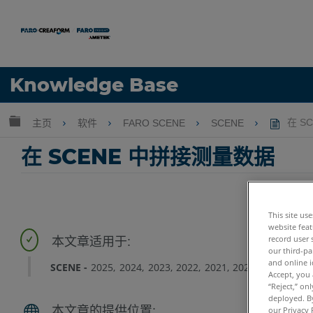
语言
Knowledge Base
获取帮助
注册
扩展/隐缩全局层次
主页
软件
FARO SCENE
SCENE
在 S
在 SCENE 中拼接测量数据
This site us
website feat
record user 
our third-pa
and online i
SCENE
2025
2024
2023
2022
2021
2020
2019
2018
Accept, you 
“Reject,” on
deployed. By
our Privacy 