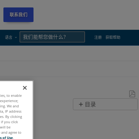
联系我们
×
×
语言
注册
获取帮助
ties, to enable
 experience;
另
目录
ting. We and
存
ta, IP address
概
s. By clicking
为
述
if you click
PDF
will be
e and agree to
测
s of Use
.