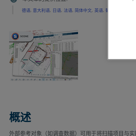
德语
意大利语
日语
法语
简体中文
英语
葡萄牙语
西班
概述
外部参考对象（如调查数据）可用于将扫描项目与实际