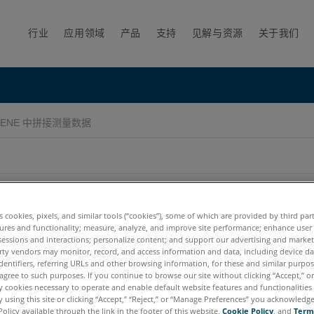
行业
应用领域
产品
支持
见解与资源
关于我们
CENE 中拼接测量数据
es cookies, pixels, and similar tools (“cookies”), some of which are provided by third par
ures and functionality; measure, analyze, and improve site performance; enhance user
sessions and interactions; personalize content; and support our advertising and marke
rty vendors may monitor, record, and access information and data, including device da
dentifiers, referring URLs and other browsing information, for these and similar purpose
7.x
6.x
agree to such purposes. If you continue to browse our site without clicking “Accept,” or 
ly cookies necessary to operate and enable default website features and functionalities 
 using this site or clicking “Accept,” “Reject,” or “Manage Preferences” you acknowledg
Policy available through the link in the footer of this website,
Cookie Policy
, and
Term