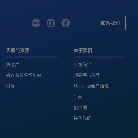
用
测
联系我们
量
数
据
拼
见解与资源
关于我们
接
资源库
公司简介
扫
描
会议和贸易博览会
领导层与治理
工
订阅
环境、社会与治理
作
新闻
流
招贤纳士
程
界
联系我们
面
验