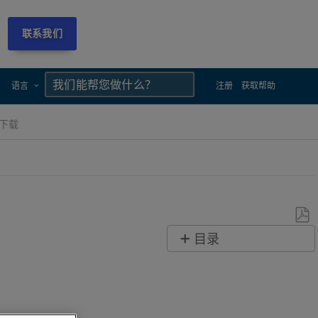
联系我们
×
×
语言
注册
获取帮助
软件下载
另
目录
存
快
为
速
PDF
步