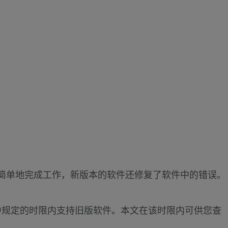
另
请
参
阅
早
期
版
本
Crime Zone
Crash
更简单地完成工作，新版本的软件还修复了软件中的错误。
Zone
议中规定的时限内支持旧版软件。本文在该时限内可供您查