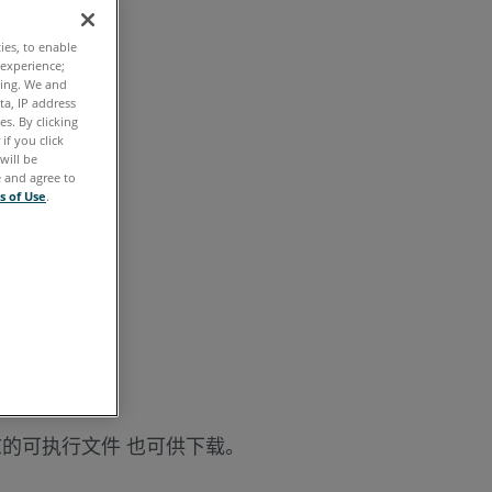
骤
Crime Zone
ties, to enable
 experience;
ting. We and
Crash
ta, IP address
Zone
s. By clicking
if you click
will be
概
e and agree to
述
s of Use
.
准
备
下
载
并
单击此处
。
保
存
的可执行文件 也可供下载。
软
件