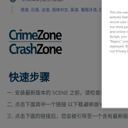
德语
日语
法语
简体中文
英语
葡萄牙语
西班牙语
This site us
website feat
record user 
our third-pa
and online i
Accept, you 
“Reject,” on
deployed. By
our Privacy 
快速步骤
安装最新版本的 SCENE 之前，请检查确定您的
点击下面其中一个链接 以下载
最新版
FARO
Crim
®
点击下面的链接后，您会被引导至一个含有最新版