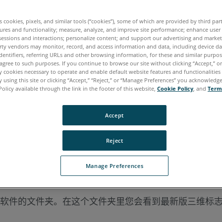
es cookies, pixels, and similar tools (“cookies”), some of which are provided by third par
ures and functionality; measure, analyze, and improve site performance; enhance user
sessions and interactions; personalize content; and support our advertising and marke
rty vendors may monitor, record, and access information and data, including device da
dentifiers, referring URLs and other browsing information, for these and similar purpose
agree to such purposes. If you continue to browse our site without clicking “Accept,” or 
ly cookies necessary to operate and enable default website features and functionalities 
 using this site or clicking “Accept,” “Reject,” or “Manage Preferences” you acknowledg
Policy available through the link in the footer of this website,
Cookie Policy
, and
Term
Accept
Reject
系统满足
最低系统要求
。
Manage Preferences
e Zone 和/或 Crash Zone 软件。
如果您需要
早期
版本，
软件的文件夹。在这个文件夹里您会看到最新版三维标志