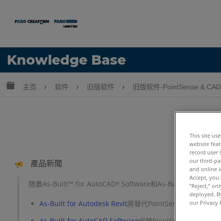
语言
Knowledge Base
获取帮助
注册
扩展/隐缩全局层次
主页
软件
旧版软件
旧版软件-PointSense & CAD 
This site us
website feat
record user 
our third-pa
產品新聞
and online i
Accept, you 
随着As-Built™ for AutoCAD
Software和As-Built™ for Autod
®
“Reject,” on
deployed. By
As-Built for Autodesk Revit
將替代PointSense for Revi
our Privacy 
As-Built for AutoCAD Software
代替PointSense for A