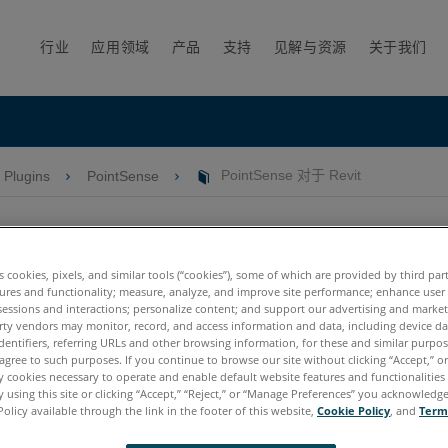
行业
应用领域
产品
支持
见解与资源
关于我们
Plugins
PointSense
PointSense 对于 Revit
PointSense 对于 Revit
es cookies, pixels, and similar tools (“cookies”), some of which are provided by third par
ures and functionality; measure, analyze, and improve site performance; enhance user
sessions and interactions; personalize content; and support our advertising and marke
rty vendors may monitor, record, and access information and data, including device da
dentifiers, referring URLs and other browsing information, for these and similar purpose
agree to such purposes. If you continue to browse our site without clicking “Accept,” or 
esk Revit
2018年的发布 2018年， FARO
使PointSense和相關插件
遺
®
®
ly cookies necessary to operate and enable default website features and functionalities 
 using this site or clicking “Accept,” “Reject,” or “Manage Preferences” you acknowledg
t 。它包含以前的PointSense for Revit所有功能。
Policy available through the link in the footer of this website,
Cookie Policy
, and
Term
utoCAD以及其他FARO自動CAD插件（ TachyCAD/DistToPlan的自動CAD