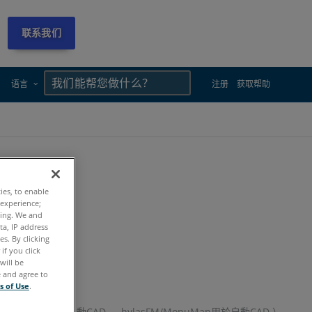
联系我们
×
×
语言
注册
获取帮助
ties, to enable
 experience;
ting. We and
ta, IP address
s. By clicking
if you click
產
地位。
will be
e and agree to
s of Use
.
 ，PhoToPlan用於自動CAD ， hylasFM/MonuMap用於自動CAD ）。