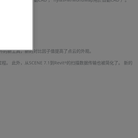
对齐的新工具，新的对比因子值提高了点云的外观。
，从SCENE 7.1到Revit
的扫描数据传输也被简化了。 新的
®