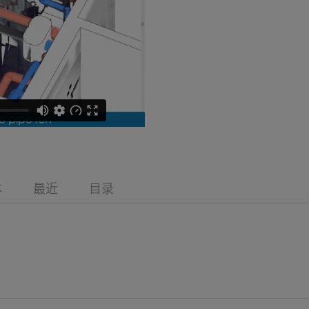
本
最近
目录