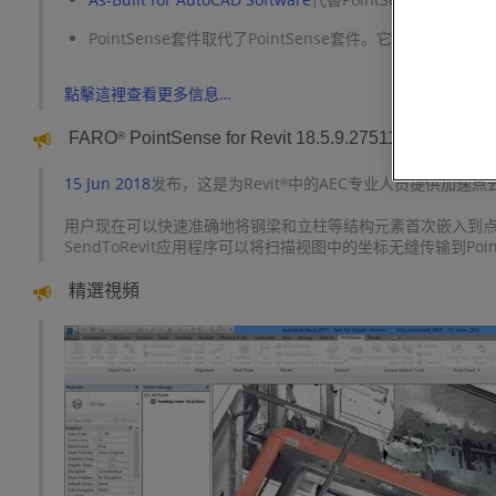
PointSense套件取代了PointSense套件。它包含用於Aut
點擊這裡查看更多信息…
FARO
PointSense for Revit 18.5.9.27511
®
15 Jun 2018
发布，这是为Revit
中的AEC专业人员提供加速
®
用户现在可以快速准确地将钢梁和立柱等结构元素首次嵌入到点云中
SendToRevit应用程序可以将扫描视图中的坐标无缝传输到PointSen
精選視頻